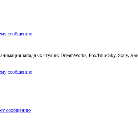
нему сообщению
нимация западных студий: DreamWorks, Fox/Blue Sky, Sony, Aardm
нему сообщению
ему сообщению