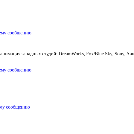
нему сообщению
нимация западных студий: DreamWorks, Fox/Blue Sky, Sony, Aardm
нему сообщению
ему сообщению