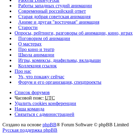
Работы Disney/Pixar
Работы западных студий анимации
Современный российский ответ
Старая добрая советская анимация
Аниме и другая "восточная" анимация
Старости
Опросы, рейтинги, разговоры об анимации, кино, играх
Поговорим об анимации
О мастерах
Про кино и театр
Школа анимации
Игры, комиксы, диафильмы, вкладыши
Коллекция ссылок
Про нас
Ух, что покажу сейчас
Форум и его организация, спецпроекты
Список форумов
Часовой пояс:
UTC
Удалить cookies конференции
Наша команда
Связаться с администрацией
Создано на основе
phpBB
® Forum Software © phpBB Limited
Русская поддержка phpBB