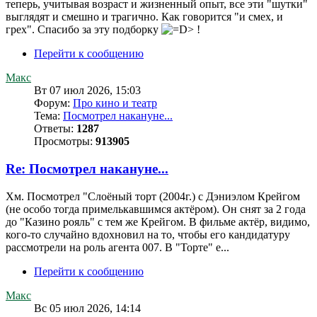
теперь, учитывая возраст и жизненный опыт, все эти "шутки"
выглядят и смешно и трагично. Как говорится "и смех, и
грех". Спасибо за эту подборку
!
Перейти к сообщению
Макс
Вт 07 июл 2026, 15:03
Форум:
Про кино и театр
Тема:
Посмотрел накануне...
Ответы:
1287
Просмотры:
913905
Re: Посмотрел накануне...
Хм. Посмотрел "Слоёный торт (2004г.) с Дэниэлом Крейгом
(не особо тогда примелькавшимся актёром). Он снят за 2 года
до "Казино рояль" с тем же Крейгом. В фильме актёр, видимо,
кого-то случайно вдохновил на то, чтобы его кандидатуру
рассмотрели на роль агента 007. В "Торте" е...
Перейти к сообщению
Макс
Вс 05 июл 2026, 14:14