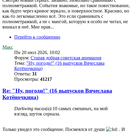
Смотрю новый сериал. Забавно. Невольно сравниваю с
полнометражкой. События знакомые, но такое повествование,
как будто через кривое зеркало, и поверхностное. Красиво, но
как-то легкомысленно всё. Это если сравнивать с
полнометражкой, а не с мангой, которую я особо не читал, не
вникал в неё. Мне нрав...
Перейти к сообщению
Макс
Пн 20 июл 2026, 10:02
Форум:
Старая добрая советская анимация
Тема:
"Ну, погоди!" (16 выпусков Вячеслава
Котёночкина)
Ответы:
31
Просмотры:
41217
Re: "Ну, погоди!" (16 выпусков Вячеслава
Котёночкина)
Darkwing писал(а):
10 самых смешных, на мой
взгляд, шуток сериала.
Только увидел это сообщение. Посмеялся от души
. И