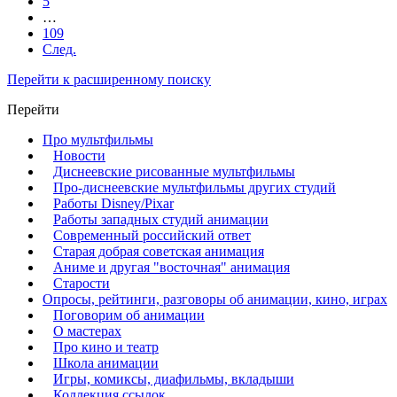
5
…
109
След.
Перейти к расширенному поиску
Перейти
Про мультфильмы
Новости
Диснеевские рисованные мультфильмы
Про-диснеевские мультфильмы других студий
Работы Disney/Pixar
Работы западных студий анимации
Современный российский ответ
Старая добрая советская анимация
Аниме и другая "восточная" анимация
Старости
Опросы, рейтинги, разговоры об анимации, кино, играх
Поговорим об анимации
О мастерах
Про кино и театр
Школа анимации
Игры, комиксы, диафильмы, вкладыши
Коллекция ссылок