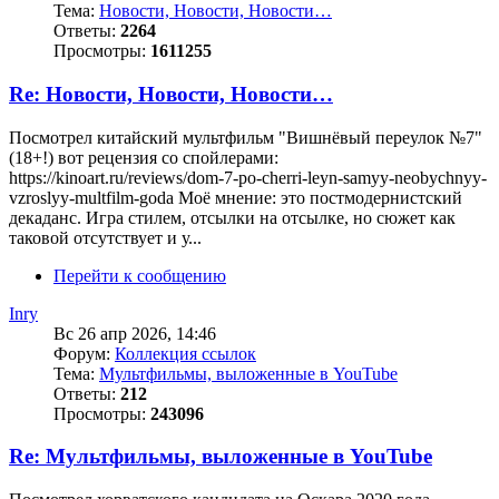
Тема:
Новости, Новости, Новости…
Ответы:
2264
Просмотры:
1611255
Re: Новости, Новости, Новости…
Посмотрел китайский мультфильм "Вишнёвый переулок №7"
(18+!) вот рецензия со спойлерами:
https://kinoart.ru/reviews/dom-7-po-cherri-leyn-samyy-neobychnyy-
vzroslyy-multfilm-goda Моё мнение: это постмодернистский
декаданс. Игра стилем, отсылки на отсылке, но сюжет как
таковой отсутствует и у...
Перейти к сообщению
Inry
Вс 26 апр 2026, 14:46
Форум:
Коллекция ссылок
Тема:
Мультфильмы, выложенные в YouTube
Ответы:
212
Просмотры:
243096
Re: Мультфильмы, выложенные в YouTube