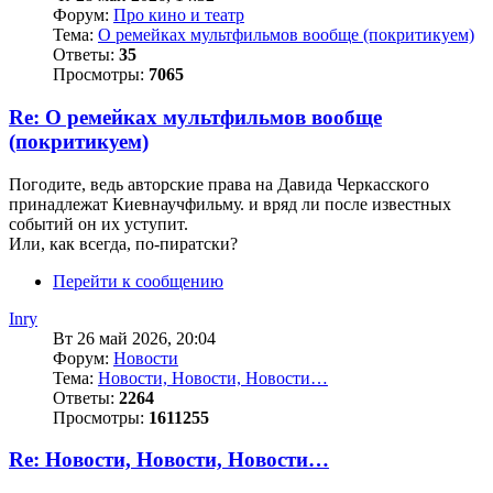
Форум:
Про кино и театр
Тема:
О ремейках мультфильмов вообще (покритикуем)
Ответы:
35
Просмотры:
7065
Re: О ремейках мультфильмов вообще
(покритикуем)
Погодите, ведь авторские права на Давида Черкасского
принадлежат Киевнаучфильму. и вряд ли после известных
событий он их уступит.
Или, как всегда, по-пиратски?
Перейти к сообщению
Inry
Вт 26 май 2026, 20:04
Форум:
Новости
Тема:
Новости, Новости, Новости…
Ответы:
2264
Просмотры:
1611255
Re: Новости, Новости, Новости…