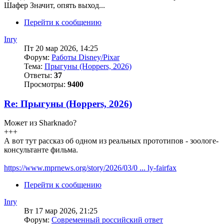
Шафер Значит, опять выход...
Перейти к сообщению
Inry
Пт 20 мар 2026, 14:25
Форум:
Работы Disney/Pixar
Тема:
Прыгуны (Hoppers, 2026)
Ответы:
37
Просмотры:
9400
Re: Прыгуны (Hoppers, 2026)
Может из Sharknado?
+++
А вот тут рассказ об одном из реальных прототипов - зоологе-
консультанте фильма.
https://www.mprnews.org/story/2026/03/0 ... ly-fairfax
Перейти к сообщению
Inry
Вт 17 мар 2026, 21:25
Форум:
Современный российский ответ