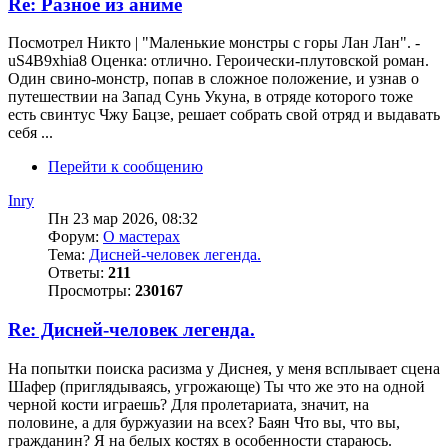
Re: Разное из аниме
Посмотрел Никто | "Маленькие монстры с горы Лан Лан". -
uS4B9xhia8 Оценка: отлично. Героически-плутовской роман.
Один свино-монстр, попав в сложное положение, и узнав о
путешествии на Запад Сунь Укуна, в отряде которого тоже
есть свинтус Чжу Бацзе, решает собрать свой отряд и выдавать
себя ...
Перейти к сообщению
Inry
Пн 23 мар 2026, 08:32
Форум:
О мастерах
Тема:
Дисней-человек легенда.
Ответы:
211
Просмотры:
230167
Re: Дисней-человек легенда.
На попытки поиска расизма у Диснея, у меня всплывает сцена
Шафер (приглядываясь, угрожающе) Ты что же это на одной
черной кости играешь? Для пролетариата, значит, на
половине, а для буржуазии на всех? Баян Что вы, что вы,
гражданин? Я на белых костях в особенности стараюсь.