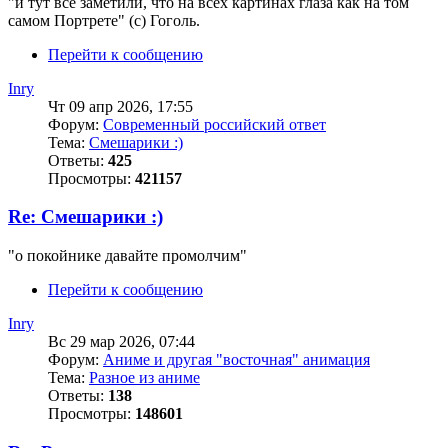
"и тут все заметили, что на всех картинах глаза как на том
самом Портрете" (с) Гоголь.
Перейти к сообщению
Inry
Чт 09 апр 2026, 17:55
Форум:
Современный российский ответ
Тема:
Смешарики :)
Ответы:
425
Просмотры:
421157
Re: Смешарики :)
"о покойнике давайте промолчим"
Перейти к сообщению
Inry
Вс 29 мар 2026, 07:44
Форум:
Аниме и другая "восточная" анимация
Тема:
Разное из аниме
Ответы:
138
Просмотры:
148601