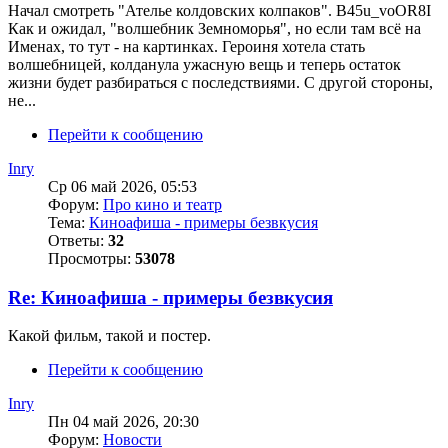
Начал смотреть "Ателье колдовских колпаков". B45u_voOR8I
Как и ожидал, "волшебник Земноморья", но если там всё на
Именах, то тут - на картинках. Героиня хотела стать
волшебницей, колданула ужасную вещь и теперь остаток
жизни будет разбираться с последствиями. С другой стороны,
не...
Перейти к сообщению
Inry
Ср 06 май 2026, 05:53
Форум:
Про кино и театр
Тема:
Киноафиша - примеры безвкусия
Ответы:
32
Просмотры:
53078
Re: Киноафиша - примеры безвкусия
Какой фильм, такой и постер.
Перейти к сообщению
Inry
Пн 04 май 2026, 20:30
Форум:
Новости