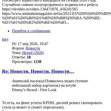
Посмотрел хорватского кандидата на Оскара 2020 года.
Случайное сияние полупрозрачного водянистого ребуса
https://vkvideo.ru/video-136471876_456241565
https://www.animationmagazine.net/ru/2021/03/%D0%9
%D0%91%D0%B0%D1%80%D0%B8%D0%BA-%D0%BE-
%D1%81%D0%B2%D0%BE%D0%B5...
Перейти к сообщению
Inry
Пт 17 апр 2026, 19:47
Форум:
Новости
Тема:
Hexed (2026)
Ответы:
18
Просмотры:
1238
Re: Новости, Новости, Новости…
Анатолий писал(а):
Появилось видео (точнее
небольшой набор картинок) на ютубе
Disney’s Hexed - First Look
То есть, на фоне успеха KPDH, дисней решил скопировать
стиль (а может и сюжет перелатали).