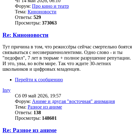
Чт 14 май 2026, 06:10
Форум:
Про кино и театр
Тема:
Киноновости
Ответы:
529
Просмотры:
373063
Re: Киноновости
Тут причина в том, что режиссёры сейчас смертельно боятся
связываться с несовершеннолентими. Одно слово - и ты
"педофил", 7 лет в тюрьме + полное разрушение репутации.
И это, увы, во всём мире. Так что ждите 30-летних
школьников и цифровых младенцев.
Перейти к сообщению
Inry
Сб 09 май 2026, 19:57
Форум:
Аниме и другая "восточная" анимация
Тема:
Разное из аниме
Ответы:
138
Просмотры:
148601
Re: Разное из аниме