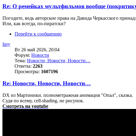
Re: О ремейках мультфильмов вообще (покритик
Погодите, ведь авторские права на Давида Черкасского принад
Или, как всегда, по-пиратски?
Перейти к сообщению
Inry
Вт 26 май 2026, 20:04
Форум:
Новости
Тема:
Новости, Новости, Новости…
Ответы:
2263
Просмотры:
1607196
Re: Новости, Новости, Новости…
DX из Мартиники. полнометражная анимация "Опал", сказка.
Судя по всему, cell-shading, не рисунок.
Смотреть на youtube