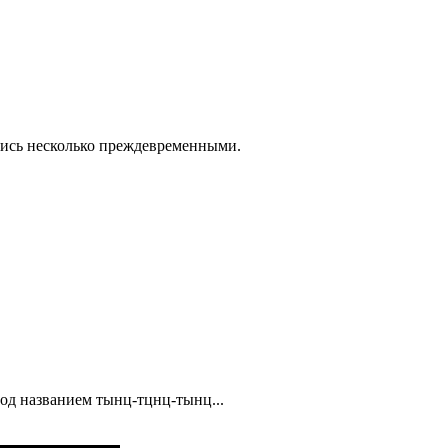
ались несколько преждевременными.
од названием тынц-тцнц-тынц...