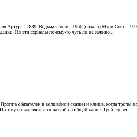
ля Артура - 1889. Ведьма Салли - 1966 (начало) Мэри Сью - 197
нки. Но эти сериалы почему-то чуть ли не заживо ...
роппа обязателен в волшебной сказке) и клише, когда тропы ис
отому и выделяется заплаткой на общей канве. Трейлер вес...