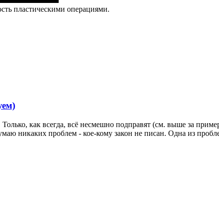
мость пластическими операциями.
уем)
. Только, как всегда, всё несмешно подправят (см. выше за при
аю никаких проблем - кое-кому закон не писан. Одна из пробле