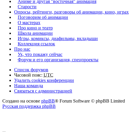
Аниме и другая "восточная" анимация
Старости
Опросы, рейтинги, разговоры об анимации, кино, играх
Поговорим об анимации
О мастерах
Про кино и театр
Школа анимации
Игры, комиксы, диафильмы, вкладыши
Коллекция ссылок
Про нас
Ух, что покажу сейчас
Форум и его организация, спецпроекты
Список форумов
Часовой пояс:
UTC
Удалить cookies конференции
Наша команда
Связаться с администрацией
Создано на основе
phpBB
® Forum Software © phpBB Limited
Русская поддержка phpBB