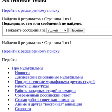
Перейти к расширенному поиску
Найдено 0 результатов • Страница
1
из
1
Подходящих тем или сообщений не найдено.
Показать сообщения за
Найдено 0 результатов • Страница
1
из
1
Перейти к расширенному поиску
Перейти
Про мультфильмы
Новости
Диснеевские рисованные мультфильмы
Про-диснеевские мультфильмы других студий
Работы Disney/Pixar
Работы западных студий анимации
Современный российский ответ
Старая добрая советская анимация
Аниме и другая "восточная" анимация
Старости