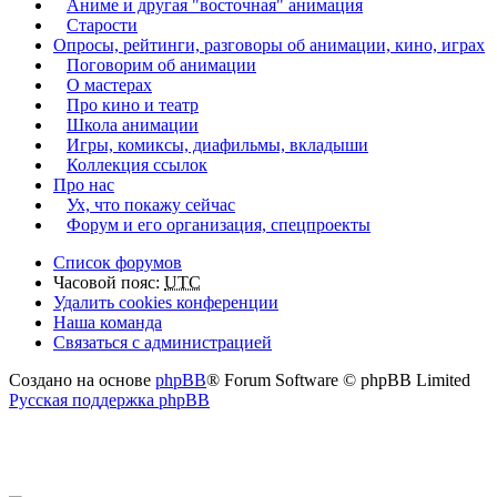
Аниме и другая "восточная" анимация
Старости
Опросы, рейтинги, разговоры об анимации, кино, играх
Поговорим об анимации
О мастерах
Про кино и театр
Школа анимации
Игры, комиксы, диафильмы, вкладыши
Коллекция ссылок
Про нас
Ух, что покажу сейчас
Форум и его организация, спецпроекты
Список форумов
Часовой пояс:
UTC
Удалить cookies конференции
Наша команда
Связаться с администрацией
Создано на основе
phpBB
® Forum Software © phpBB Limited
Русская поддержка phpBB