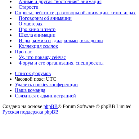
Аниме и другая "восточная" анимация
Старости
Опросы, рейтинги, разговоры об анимации, кино, играх
Поговорим об анимации
О мастерах
Про кино и театр
Школа анимации
Игры, комиксы, диафильмы, вкладыши
Коллекция ссылок
Про нас
Ух, что покажу сейчас
Форум и его организация, спецпроекты
Список форумов
Часовой пояс:
UTC
Удалить cookies конференции
Наша команда
Связаться с администрацией
Создано на основе
phpBB
® Forum Software © phpBB Limited
Русская поддержка phpBB