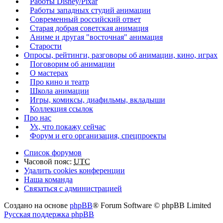
Работы Disney/Pixar
Работы западных студий анимации
Современный российский ответ
Старая добрая советская анимация
Аниме и другая "восточная" анимация
Старости
Опросы, рейтинги, разговоры об анимации, кино, играх
Поговорим об анимации
О мастерах
Про кино и театр
Школа анимации
Игры, комиксы, диафильмы, вкладыши
Коллекция ссылок
Про нас
Ух, что покажу сейчас
Форум и его организация, спецпроекты
Список форумов
Часовой пояс:
UTC
Удалить cookies конференции
Наша команда
Связаться с администрацией
Создано на основе
phpBB
® Forum Software © phpBB Limited
Русская поддержка phpBB