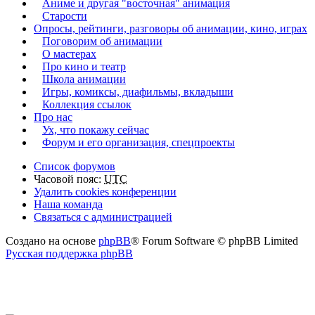
Аниме и другая "восточная" анимация
Старости
Опросы, рейтинги, разговоры об анимации, кино, играх
Поговорим об анимации
О мастерах
Про кино и театр
Школа анимации
Игры, комиксы, диафильмы, вкладыши
Коллекция ссылок
Про нас
Ух, что покажу сейчас
Форум и его организация, спецпроекты
Список форумов
Часовой пояс:
UTC
Удалить cookies конференции
Наша команда
Связаться с администрацией
Создано на основе
phpBB
® Forum Software © phpBB Limited
Русская поддержка phpBB