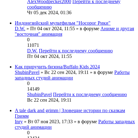
AlexWoodpecker2000
Перейти к последнему
сообщению
Чт 05 дек 2024, 01:36
Индонезийский мультфильм "Носорог Рики"
D.W.
» Пт 04 окт 2024, 11:55 » в форуме
Аниме и другая
"восточная" анимация
0
11071
D.W.
Перейти к последнему сообщению
Пт 04 окт 2024, 11:55
Как приручить бизона/Buffalo Kids 2024
ShubinPavel
» Вс 22 сен 2024, 19:11 » в форуме
Работы
западных студий анимации
0
14149
ShubinPavel
Перейти к последнему сообщению
Вс 22 сен 2024, 19:11
A tale dark and grimm | Зловещие истории по сказкам
Гримм
Inry
» Вт 07 ноя 2023, 17:33 » в форуме
Работы западных
студий анимации
0