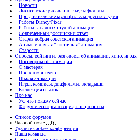
Новости
Диснеевские рисованные мультфильмы
Про-диснеевские мультфильмы других студий
Работы Disney/Pixar
Работы западных студий анимации
Современный российский ответ
Старая добрая советская анимация
Аниме и другая "восточная" анимация
Старости
Опросы, рейтинги, разговоры об анимации, кино, играх
Поговорим об анимации
О мастерах
Про кино и театр
Школа анимации
Игры, комиксы, диафильмы, вкладыши
Коллекция ссылок
Про нас
Ух, что покажу сейчас
Форум и его организация, спецпроекты
Список форумов
Часовой пояс:
UTC
Удалить cookies конференции
Наша команда
Связаться с администрацией