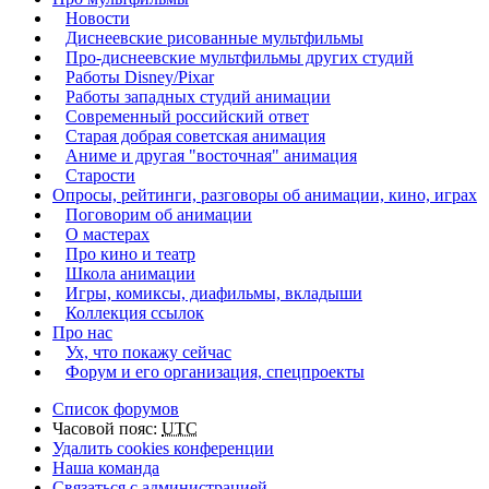
Новости
Диснеевские рисованные мультфильмы
Про-диснеевские мультфильмы других студий
Работы Disney/Pixar
Работы западных студий анимации
Современный российский ответ
Старая добрая советская анимация
Аниме и другая "восточная" анимация
Старости
Опросы, рейтинги, разговоры об анимации, кино, играх
Поговорим об анимации
О мастерах
Про кино и театр
Школа анимации
Игры, комиксы, диафильмы, вкладыши
Коллекция ссылок
Про нас
Ух, что покажу сейчас
Форум и его организация, спецпроекты
Список форумов
Часовой пояс:
UTC
Удалить cookies конференции
Наша команда
Связаться с администрацией