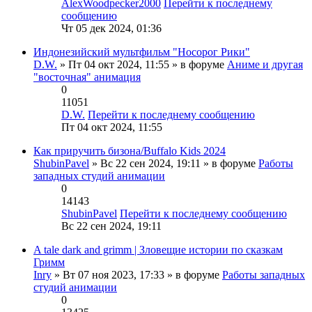
AlexWoodpecker2000
Перейти к последнему
сообщению
Чт 05 дек 2024, 01:36
Индонезийский мультфильм "Носорог Рики"
D.W.
» Пт 04 окт 2024, 11:55 » в форуме
Аниме и другая
"восточная" анимация
0
11051
D.W.
Перейти к последнему сообщению
Пт 04 окт 2024, 11:55
Как приручить бизона/Buffalo Kids 2024
ShubinPavel
» Вс 22 сен 2024, 19:11 » в форуме
Работы
западных студий анимации
0
14143
ShubinPavel
Перейти к последнему сообщению
Вс 22 сен 2024, 19:11
A tale dark and grimm | Зловещие истории по сказкам
Гримм
Inry
» Вт 07 ноя 2023, 17:33 » в форуме
Работы западных
студий анимации
0