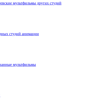
евские мультфильмы других студий
адных студий анимации
ованные мультфильмы
к