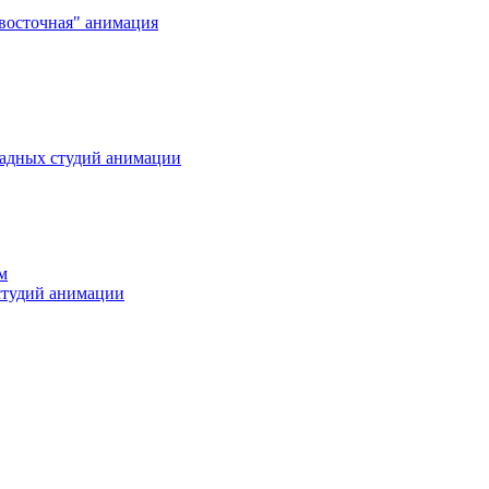
"восточная" анимация
падных студий анимации
м
студий анимации