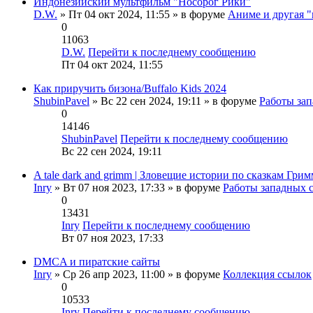
Индонезийский мультфильм "Носорог Рики"
D.W.
» Пт 04 окт 2024, 11:55 » в форуме
Аниме и другая 
0
11063
D.W.
Перейти к последнему сообщению
Пт 04 окт 2024, 11:55
Как приручить бизона/Buffalo Kids 2024
ShubinPavel
» Вс 22 сен 2024, 19:11 » в форуме
Работы за
0
14146
ShubinPavel
Перейти к последнему сообщению
Вс 22 сен 2024, 19:11
A tale dark and grimm | Зловещие истории по сказкам Грим
Inry
» Вт 07 ноя 2023, 17:33 » в форуме
Работы западных 
0
13431
Inry
Перейти к последнему сообщению
Вт 07 ноя 2023, 17:33
DMCA и пиратские сайты
Inry
» Ср 26 апр 2023, 11:00 » в форуме
Коллекция ссылок
0
10533
Inry
Перейти к последнему сообщению