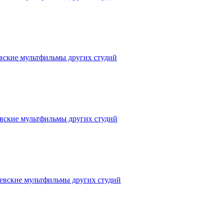
вские мультфильмы других студий
вские мультфильмы других студий
евские мультфильмы других студий