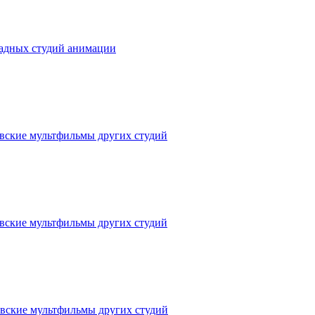
падных студий анимации
вские мультфильмы других студий
вские мультфильмы других студий
вские мультфильмы других студий