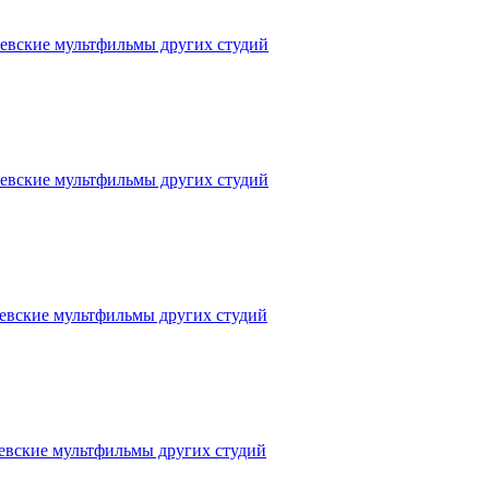
евские мультфильмы других студий
евские мультфильмы других студий
евские мультфильмы других студий
евские мультфильмы других студий