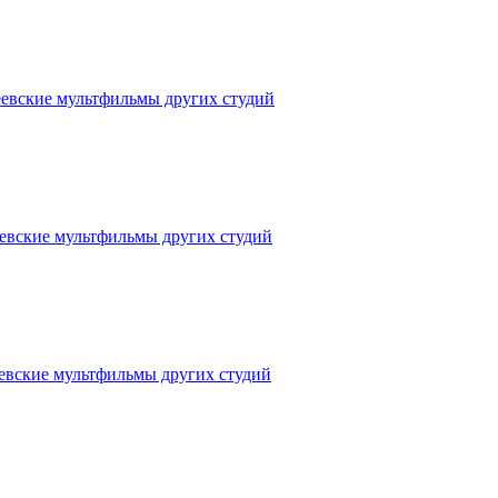
евские мультфильмы других студий
евские мультфильмы других студий
евские мультфильмы других студий