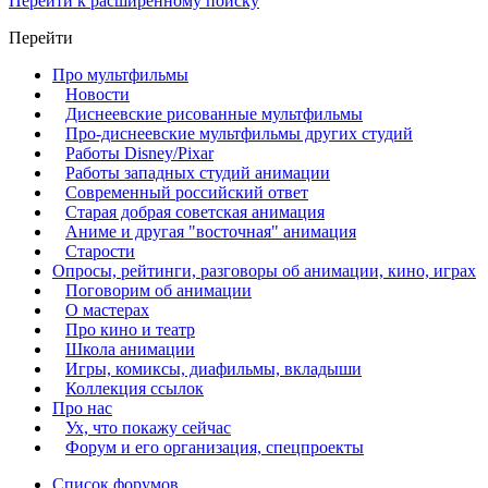
Перейти к расширенному поиску
Перейти
Про мультфильмы
Новости
Диснеевские рисованные мультфильмы
Про-диснеевские мультфильмы других студий
Работы Disney/Pixar
Работы западных студий анимации
Современный российский ответ
Старая добрая советская анимация
Аниме и другая "восточная" анимация
Старости
Опросы, рейтинги, разговоры об анимации, кино, играх
Поговорим об анимации
О мастерах
Про кино и театр
Школа анимации
Игры, комиксы, диафильмы, вкладыши
Коллекция ссылок
Про нас
Ух, что покажу сейчас
Форум и его организация, спецпроекты
Список форумов