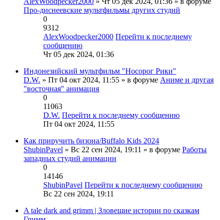
AlexWoodpecker2000
» Чт 05 дек 2024, 01:36 » в форуме
Про-диснеевские мультфильмы других студий
0
9312
AlexWoodpecker2000
Перейти к последнему
сообщению
Чт 05 дек 2024, 01:36
Индонезийский мультфильм "Носорог Рики"
D.W.
» Пт 04 окт 2024, 11:55 » в форуме
Аниме и другая
"восточная" анимация
0
11063
D.W.
Перейти к последнему сообщению
Пт 04 окт 2024, 11:55
Как приручить бизона/Buffalo Kids 2024
ShubinPavel
» Вс 22 сен 2024, 19:11 » в форуме
Работы
западных студий анимации
0
14146
ShubinPavel
Перейти к последнему сообщению
Вс 22 сен 2024, 19:11
A tale dark and grimm | Зловещие истории по сказкам
Гримм