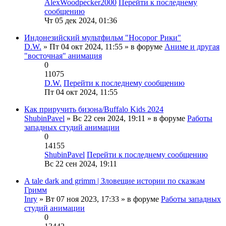
AlexWoodpecker2000
Перейти к последнему
сообщению
Чт 05 дек 2024, 01:36
Индонезийский мультфильм "Носорог Рики"
D.W.
» Пт 04 окт 2024, 11:55 » в форуме
Аниме и другая
"восточная" анимация
0
11075
D.W.
Перейти к последнему сообщению
Пт 04 окт 2024, 11:55
Как приручить бизона/Buffalo Kids 2024
ShubinPavel
» Вс 22 сен 2024, 19:11 » в форуме
Работы
западных студий анимации
0
14155
ShubinPavel
Перейти к последнему сообщению
Вс 22 сен 2024, 19:11
A tale dark and grimm | Зловещие истории по сказкам
Гримм
Inry
» Вт 07 ноя 2023, 17:33 » в форуме
Работы западных
студий анимации
0