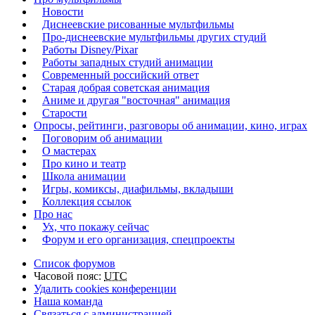
Новости
Диснеевские рисованные мультфильмы
Про-диснеевские мультфильмы других студий
Работы Disney/Pixar
Работы западных студий анимации
Современный российский ответ
Старая добрая советская анимация
Аниме и другая "восточная" анимация
Старости
Опросы, рейтинги, разговоры об анимации, кино, играх
Поговорим об анимации
О мастерах
Про кино и театр
Школа анимации
Игры, комиксы, диафильмы, вкладыши
Коллекция ссылок
Про нас
Ух, что покажу сейчас
Форум и его организация, спецпроекты
Список форумов
Часовой пояс:
UTC
Удалить cookies конференции
Наша команда
Связаться с администрацией