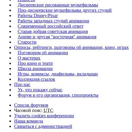
Диснеевские рисованные мультфильмы
Про-диснеевские мультфильмы других студий
Работы Disney/Pixar
Работы западных студий анимации
Современный российский ответ
Старая добрая советская анимация
Аниме и другая "восточная" анимация
Старости
Опросы, рейтинги, разговоры об анимации, кино, играх
Поговорим об анимации
О мастерах
Про кино и театр
Школа анимации
Игры, комиксы, диафильмы, вкладыши
Коллекция ссылок
Про нас
Ух, что покажу сейчас
Форум и его организация, спецпроекты
Список форумов
Часовой пояс:
UTC
Удалить cookies конференции
Наша команда
Связаться с администрацией