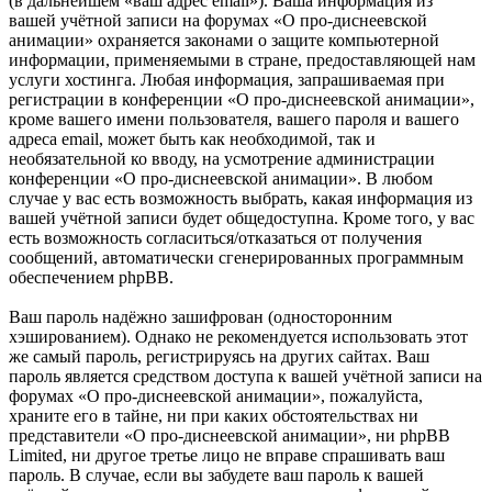
(в дальнейшем «ваш адрес email»). Ваша информация из
вашей учётной записи на форумах «О про-диснеевской
анимации» охраняется законами о защите компьютерной
информации, применяемыми в стране, предоставляющей нам
услуги хостинга. Любая информация, запрашиваемая при
регистрации в конференции «О про-диснеевской анимации»,
кроме вашего имени пользователя, вашего пароля и вашего
адреса email, может быть как необходимой, так и
необязательной ко вводу, на усмотрение администрации
конференции «О про-диснеевской анимации». В любом
случае у вас есть возможность выбрать, какая информация из
вашей учётной записи будет общедоступна. Кроме того, у вас
есть возможность согласиться/отказаться от получения
сообщений, автоматически сгенерированных программным
обеспечением phpBB.
Ваш пароль надёжно зашифрован (односторонним
хэшированием). Однако не рекомендуется использовать этот
же самый пароль, регистрируясь на других сайтах. Ваш
пароль является средством доступа к вашей учётной записи на
форумах «О про-диснеевской анимации», пожалуйста,
храните его в тайне, ни при каких обстоятельствах ни
представители «О про-диснеевской анимации», ни phpBB
Limited, ни другое третье лицо не вправе спрашивать ваш
пароль. В случае, если вы забудете ваш пароль к вашей