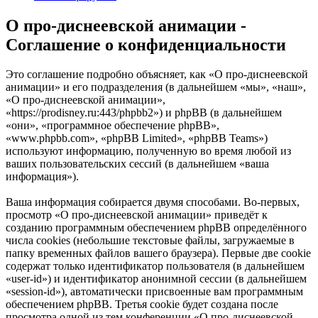
О про-диснеевской анимации -
Соглашение о конфиденциальности
Это соглашение подробно объясняет, как «О про-диснеевской
анимации» и его подразделения (в дальнейшем «мы», «наш»,
«О про-диснеевской анимации»,
«https://prodisney.ru:443/phpbb2») и phpBB (в дальнейшем
«они», «программное обеспечение phpBB»,
«www.phpbb.com», «phpBB Limited», «phpBB Teams»)
используют информацию, полученную во время любой из
ваших пользовательских сессий (в дальнейшем «ваша
информация»).
Ваша информация собирается двумя способами. Во-первых,
просмотр «О про-диснеевской анимации» приведёт к
созданию программным обеспечением phpBB определённого
числа cookies (небольшие текстовые файлы, загружаемые в
папку временных файлов вашего браузера). Первые две cookie
содержат только идентификатор пользователя (в дальнейшем
«user-id») и идентификатор анонимной сессии (в дальнейшем
«session-id»), автоматически присвоенные вам программным
обеспечением phpBB. Третья cookie будет создана после
просмотра одной из тем конференции «О про-диснеевской