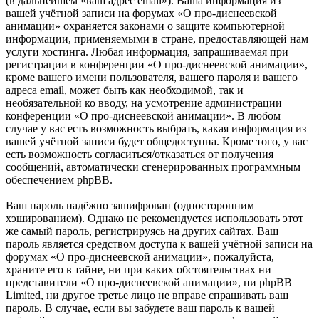
(в дальнейшем «ваш адрес email»). Ваша информация из
вашей учётной записи на форумах «О про-диснеевской
анимации» охраняется законами о защите компьютерной
информации, применяемыми в стране, предоставляющей нам
услуги хостинга. Любая информация, запрашиваемая при
регистрации в конференции «О про-диснеевской анимации»,
кроме вашего имени пользователя, вашего пароля и вашего
адреса email, может быть как необходимой, так и
необязательной ко вводу, на усмотрение администрации
конференции «О про-диснеевской анимации». В любом
случае у вас есть возможность выбрать, какая информация из
вашей учётной записи будет общедоступна. Кроме того, у вас
есть возможность согласиться/отказаться от получения
сообщений, автоматически сгенерированных программным
обеспечением phpBB.
Ваш пароль надёжно зашифрован (односторонним
хэшированием). Однако не рекомендуется использовать этот
же самый пароль, регистрируясь на других сайтах. Ваш
пароль является средством доступа к вашей учётной записи на
форумах «О про-диснеевской анимации», пожалуйста,
храните его в тайне, ни при каких обстоятельствах ни
представители «О про-диснеевской анимации», ни phpBB
Limited, ни другое третье лицо не вправе спрашивать ваш
пароль. В случае, если вы забудете ваш пароль к вашей