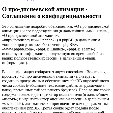
О про-диснеевской анимации -
Соглашение о конфиденциальности
Это соглашение подробно объясняет, как «О про-диснеевской
анимации» и его подразделения (в дальнейшем «мы», «наш»,
«О про-диснеевской анимации»,
«https://prodisney.ru:443/phpbb2») и phpBB (в дальнейшем
«они», «программное обеспечение phpBB»,
«www.phpbb.com», «phpBB Limited», «phpBB Teams»)
используют информацию, полученную во время любой из
ваших пользовательских сессий (в дальнейшем «ваша
информация»).
Ваша информация собирается двумя способами. Во-первых,
просмотр «О про-диснеевской анимации» приведёт к
созданию программным обеспечением phpBB определённого
числа cookies (небольшие текстовые файлы, загружаемые в
папку временных файлов вашего браузера). Первые две cookie
содержат только идентификатор пользователя (в дальнейшем
«user-id») и идентификатор анонимной сессии (в дальнейшем
«session-id»), автоматически присвоенные вам программным
обеспечением phpBB. Третья cookie будет создана после
просмотра одной из тем конференции «О про-диснеевской