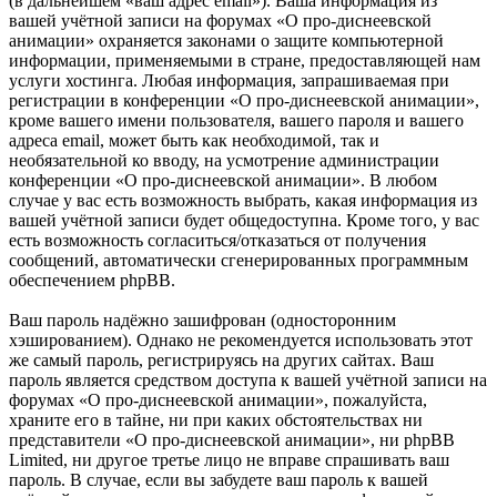
(в дальнейшем «ваш адрес email»). Ваша информация из
вашей учётной записи на форумах «О про-диснеевской
анимации» охраняется законами о защите компьютерной
информации, применяемыми в стране, предоставляющей нам
услуги хостинга. Любая информация, запрашиваемая при
регистрации в конференции «О про-диснеевской анимации»,
кроме вашего имени пользователя, вашего пароля и вашего
адреса email, может быть как необходимой, так и
необязательной ко вводу, на усмотрение администрации
конференции «О про-диснеевской анимации». В любом
случае у вас есть возможность выбрать, какая информация из
вашей учётной записи будет общедоступна. Кроме того, у вас
есть возможность согласиться/отказаться от получения
сообщений, автоматически сгенерированных программным
обеспечением phpBB.
Ваш пароль надёжно зашифрован (односторонним
хэшированием). Однако не рекомендуется использовать этот
же самый пароль, регистрируясь на других сайтах. Ваш
пароль является средством доступа к вашей учётной записи на
форумах «О про-диснеевской анимации», пожалуйста,
храните его в тайне, ни при каких обстоятельствах ни
представители «О про-диснеевской анимации», ни phpBB
Limited, ни другое третье лицо не вправе спрашивать ваш
пароль. В случае, если вы забудете ваш пароль к вашей