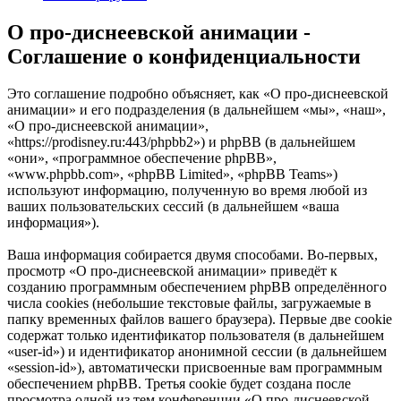
О про-диснеевской анимации -
Соглашение о конфиденциальности
Это соглашение подробно объясняет, как «О про-диснеевской
анимации» и его подразделения (в дальнейшем «мы», «наш»,
«О про-диснеевской анимации»,
«https://prodisney.ru:443/phpbb2») и phpBB (в дальнейшем
«они», «программное обеспечение phpBB»,
«www.phpbb.com», «phpBB Limited», «phpBB Teams»)
используют информацию, полученную во время любой из
ваших пользовательских сессий (в дальнейшем «ваша
информация»).
Ваша информация собирается двумя способами. Во-первых,
просмотр «О про-диснеевской анимации» приведёт к
созданию программным обеспечением phpBB определённого
числа cookies (небольшие текстовые файлы, загружаемые в
папку временных файлов вашего браузера). Первые две cookie
содержат только идентификатор пользователя (в дальнейшем
«user-id») и идентификатор анонимной сессии (в дальнейшем
«session-id»), автоматически присвоенные вам программным
обеспечением phpBB. Третья cookie будет создана после
просмотра одной из тем конференции «О про-диснеевской