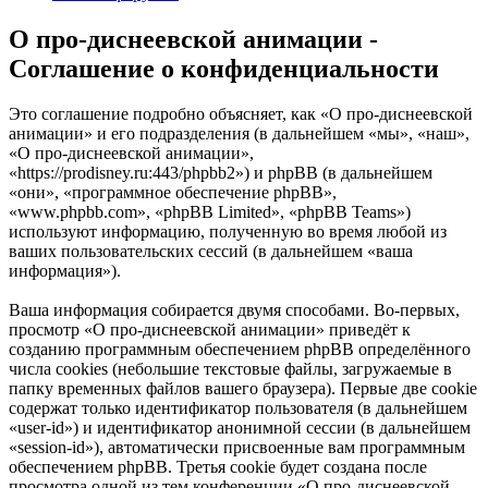
О про-диснеевской анимации -
Соглашение о конфиденциальности
Это соглашение подробно объясняет, как «О про-диснеевской
анимации» и его подразделения (в дальнейшем «мы», «наш»,
«О про-диснеевской анимации»,
«https://prodisney.ru:443/phpbb2») и phpBB (в дальнейшем
«они», «программное обеспечение phpBB»,
«www.phpbb.com», «phpBB Limited», «phpBB Teams»)
используют информацию, полученную во время любой из
ваших пользовательских сессий (в дальнейшем «ваша
информация»).
Ваша информация собирается двумя способами. Во-первых,
просмотр «О про-диснеевской анимации» приведёт к
созданию программным обеспечением phpBB определённого
числа cookies (небольшие текстовые файлы, загружаемые в
папку временных файлов вашего браузера). Первые две cookie
содержат только идентификатор пользователя (в дальнейшем
«user-id») и идентификатор анонимной сессии (в дальнейшем
«session-id»), автоматически присвоенные вам программным
обеспечением phpBB. Третья cookie будет создана после
просмотра одной из тем конференции «О про-диснеевской