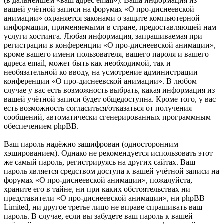
(в дальнейшем «ваш адрес email»). Ваша информация из
вашей учётной записи на форумах «О про-диснеевской
анимации» охраняется законами о защите компьютерной
информации, применяемыми в стране, предоставляющей нам
услуги хостинга. Любая информация, запрашиваемая при
регистрации в конференции «О про-диснеевской анимации»,
кроме вашего имени пользователя, вашего пароля и вашего
адреса email, может быть как необходимой, так и
необязательной ко вводу, на усмотрение администрации
конференции «О про-диснеевской анимации». В любом
случае у вас есть возможность выбрать, какая информация из
вашей учётной записи будет общедоступна. Кроме того, у вас
есть возможность согласиться/отказаться от получения
сообщений, автоматически сгенерированных программным
обеспечением phpBB.
Ваш пароль надёжно зашифрован (односторонним
хэшированием). Однако не рекомендуется использовать этот
же самый пароль, регистрируясь на других сайтах. Ваш
пароль является средством доступа к вашей учётной записи на
форумах «О про-диснеевской анимации», пожалуйста,
храните его в тайне, ни при каких обстоятельствах ни
представители «О про-диснеевской анимации», ни phpBB
Limited, ни другое третье лицо не вправе спрашивать ваш
пароль. В случае, если вы забудете ваш пароль к вашей