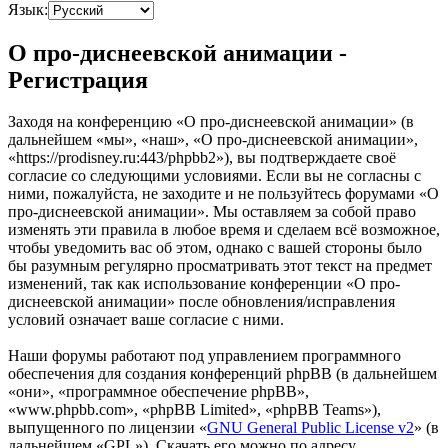
Язык:
О про-диснеевской анимации -
Регистрация
Заходя на конференцию «О про-диснеевской анимации» (в
дальнейшем «мы», «наш», «О про-диснеевской анимации»,
«https://prodisney.ru:443/phpbb2»), вы подтверждаете своё
согласие со следующими условиями. Если вы не согласны с
ними, пожалуйста, не заходите и не пользуйтесь форумами «О
про-диснеевской анимации». Мы оставляем за собой право
изменять эти правила в любое время и сделаем всё возможное,
чтобы уведомить вас об этом, однако с вашей стороны было
бы разумным регулярно просматривать этот текст на предмет
изменений, так как использование конференции «О про-
диснеевской анимации» после обновления/исправления
условий означает ваше согласие с ними.
Наши форумы работают под управлением программного
обеспечения для создания конференций phpBB (в дальнейшем
«они», «программное обеспечение phpBB»,
«www.phpbb.com», «phpBB Limited», «phpBB Teams»),
выпущенного по лицензии «
GNU General Public License v2
» (в
дальнейшем «GPL»). Скачать его можно по адресу