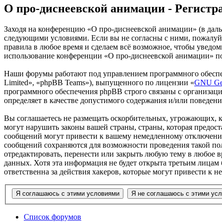
О про-диснеевской анимации - Регистр
Заходя на конференцию «О про-диснеевской анимации» (в дальне
следующими условиями. Если вы не согласны с ними, пожалуйс
правила в любое время и сделаем всё возможное, чтобы уведом
использование конференции «О про-диснеевской анимации» пос
Наши форумы работают под управлением программного обеспе
Limited», «phpBB Teams»), выпущенного по лицензии «
GNU Gen
программного обеспечения phpBB строго связаны с организаци
определяет в качестве допустимого содержания и/или поведен
Вы соглашаетесь не размещать оскорбительных, угрожающих, 
могут нарушить законы вашей страны, страны, которая предос
сообщений могут привести к вашему немедленному отключению 
сообщений сохраняются для возможности проведения такой пол
отредактировать, перенести или закрыть любую тему в любое в
данных. Хотя эта информация не будет открыта третьим лицам
ответственна за действия хакеров, которые могут привести к 
Список форумов