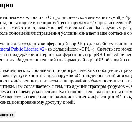
ация
йшем «мы», «наш», «О про-диснеевской анимации», «https://prod
та, не заходите и не пользуйтесь форумами «О про-диснеевской
ить вас об этом, однако с вашей стороны было бы разумным регу
ле обновления/исправления условий означает ваше согласие с 
чения для создания конференций phpBB (в дальнейшем «они», 
eral Public License v2
» (в дальнейшем «GPL»). Скачать его мож
ей и поддержкой интернет-конференций, и phpBB Limited не нес
ия в них. За дополнительной информацией о phpBB обращайтесь
клеветнических сообщений, порнографических сообщений, приз
тавляет услуги хостинга для форумов «О про-диснеевской аним
от конференции, при этом ваш провайдер будет поставлен в изв
итики. Вы соглашаетесь с тем, что администраторы форумов «О
ремя по своему усмотрению. Как пользователь вы согласны с тем
 без вашего разрешения, ни администрация конференции «О про-
несанкционированному доступу к ней.