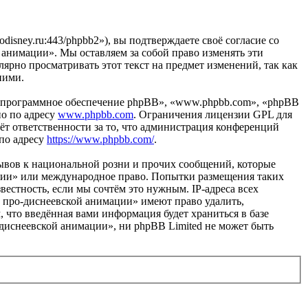
isney.ru:443/phpbb2»), вы подтверждаете своё согласие со
 анимации». Мы оставляем за собой право изменять эти
лярно просматривать этот текст на предмет изменений, так как
ними.
«программное обеспечение phpBB», «www.phpbb.com», «phpBB
но по адресу
www.phpbb.com
. Ограничения лицензии GPL для
ёт ответственности за то, что администрация конференций
 по адресу
https://www.phpbb.com/
.
ывов к национальной розни и прочих сообщений, которые
ации» или международное право. Попытки размещения таких
естность, если мы сочтём это нужным. IP-адреса всех
 про-диснеевской анимации» имеют право удалить,
, что введённая вами информация будет храниться в базе
диснеевской анимации», ни phpBB Limited не может быть