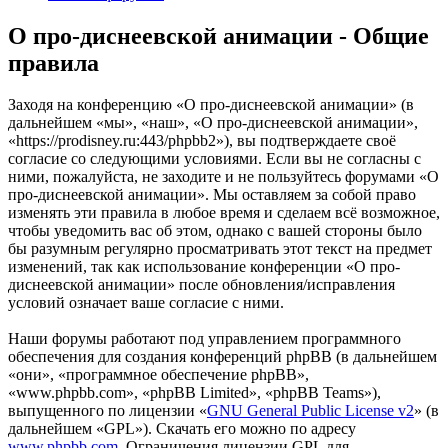
О про-диснеевской анимации - Общие
правила
Заходя на конференцию «О про-диснеевской анимации» (в
дальнейшем «мы», «наш», «О про-диснеевской анимации»,
«https://prodisney.ru:443/phpbb2»), вы подтверждаете своё
согласие со следующими условиями. Если вы не согласны с
ними, пожалуйста, не заходите и не пользуйтесь форумами «О
про-диснеевской анимации». Мы оставляем за собой право
изменять эти правила в любое время и сделаем всё возможное,
чтобы уведомить вас об этом, однако с вашей стороны было
бы разумным регулярно просматривать этот текст на предмет
изменений, так как использование конференции «О про-
диснеевской анимации» после обновления/исправления
условий означает ваше согласие с ними.
Наши форумы работают под управлением программного
обеспечения для создания конференций phpBB (в дальнейшем
«они», «программное обеспечение phpBB»,
«www.phpbb.com», «phpBB Limited», «phpBB Teams»),
выпущенного по лицензии «
GNU General Public License v2
» (в
дальнейшем «GPL»). Скачать его можно по адресу
www.phpbb.com
. Ограничения лицензии GPL для