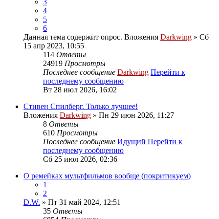
3
4
5
6
Данная тема содержит опрос.
Вложения
Darkwing
» Сб
15 апр 2023, 10:55
114
Ответы
24919
Просмотры
Последнее сообщение
Darkwing
Перейти к
последнему сообщению
Вт 28 июл 2026, 16:02
Стивен Спилберг. Только лучшее!
Вложения
Darkwing
» Пн 29 июн 2026, 11:27
8
Ответы
610
Просмотры
Последнее сообщение
Идущий
Перейти к
последнему сообщению
Сб 25 июл 2026, 02:36
О ремейках мультфильмов вообще (покритикуем)
1
2
D.W.
» Пт 31 май 2024, 12:51
35
Ответы