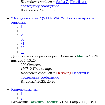
Последнее сообщение
Sasha Z.
Перейти к
последнему сообщению
Пн 07 июл 2025, 11:38
"Звездные войны" (STAR WARS). Говорим про все
эпизоды.
1
…
29
30
31
32
33
Данная тема содержит опрос.
Вложения
Макс
» Чт 20
янв 2005, 13:26
656
Ответы
479712
Просмотры
Последнее сообщение
Darkwing
Перейти к
последнему сообщению
Вт 20 май 2025, 20:26
Кинодокументы
1
2
Вложения
Савченко Евгений
» Сб 01 апр 2006, 13:21