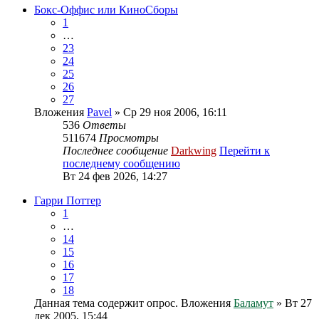
Бокс-Оффис или КиноСборы
1
…
23
24
25
26
27
Вложения
Pavel
» Ср 29 ноя 2006, 16:11
536
Ответы
511674
Просмотры
Последнее сообщение
Darkwing
Перейти к
последнему сообщению
Вт 24 фев 2026, 14:27
Гарри Поттер
1
…
14
15
16
17
18
Данная тема содержит опрос.
Вложения
Баламут
» Вт 27
дек 2005, 15:44