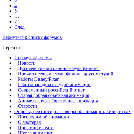
3
4
5
…
7
След.
Вернуться к списку форумов
Перейти
Про мультфильмы
Новости
Диснеевские рисованные мультфильмы
Про-диснеевские мультфильмы других студий
Работы Disney/Pixar
Работы западных студий анимации
Современный российский ответ
Старая добрая советская анимация
Аниме и другая "восточная" анимация
Старости
Опросы, рейтинги, разговоры об анимации, кино, играх
Поговорим об анимации
О мастерах
Про кино и театр
Школа анимации