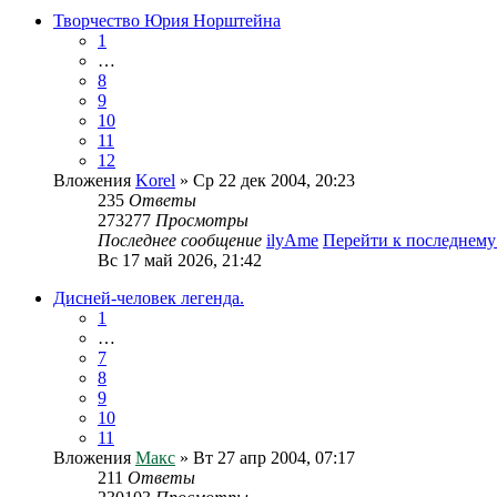
Творчество Юрия Норштейна
1
…
8
9
10
11
12
Вложения
Korel
» Ср 22 дек 2004, 20:23
235
Ответы
273277
Просмотры
Последнее сообщение
ilyAme
Перейти к последнем
Вс 17 май 2026, 21:42
Дисней-человек легенда.
1
…
7
8
9
10
11
Вложения
Макс
» Вт 27 апр 2004, 07:17
211
Ответы