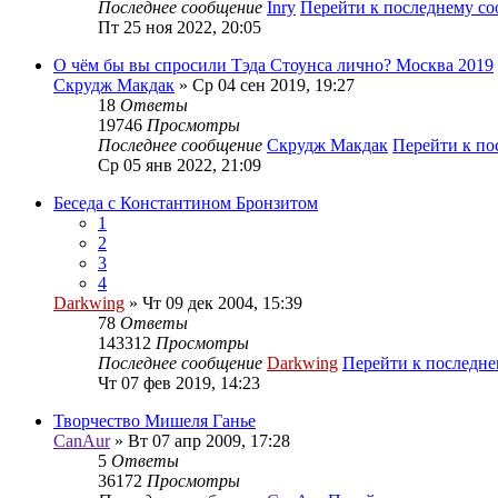
Последнее сообщение
Inry
Перейти к последнему с
Пт 25 ноя 2022, 20:05
О чём бы вы спросили Тэда Стоунса лично? Москва 2019
Скрудж Макдак
» Ср 04 сен 2019, 19:27
18
Ответы
19746
Просмотры
Последнее сообщение
Скрудж Макдак
Перейти к п
Ср 05 янв 2022, 21:09
Беседа с Константином Бронзитом
1
2
3
4
Darkwing
» Чт 09 дек 2004, 15:39
78
Ответы
143312
Просмотры
Последнее сообщение
Darkwing
Перейти к последн
Чт 07 фев 2019, 14:23
Творчество Мишеля Ганье
CanAur
» Вт 07 апр 2009, 17:28
5
Ответы
36172
Просмотры