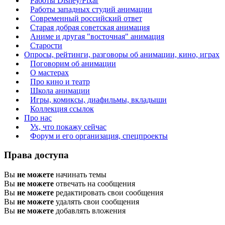
Работы Disney/Pixar
Работы западных студий анимации
Современный российский ответ
Старая добрая советская анимация
Аниме и другая "восточная" анимация
Старости
Опросы, рейтинги, разговоры об анимации, кино, играх
Поговорим об анимации
О мастерах
Про кино и театр
Школа анимации
Игры, комиксы, диафильмы, вкладыши
Коллекция ссылок
Про нас
Ух, что покажу сейчас
Форум и его организация, спецпроекты
Права доступа
Вы
не можете
начинать темы
Вы
не можете
отвечать на сообщения
Вы
не можете
редактировать свои сообщения
Вы
не можете
удалять свои сообщения
Вы
не можете
добавлять вложения