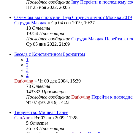
Последнее сообщение
Inry
Перейти к последнему с
Пт 25 ноя 2022, 20:05
О чём бы вы спросили Тэда Стоунса лично? Москва 2019
Скрудж Макдак
» Ср 04 сен 2019, 19:27
18
Ответы
19754
Просмотры
Последнее сообщение
Скрудж Макдак
Перейти к п
Ср 05 янв 2022, 21:09
Беседа с Константином Бронзитом
1
2
3
4
Darkwing
» Чт 09 дек 2004, 15:39
78
Ответы
143332
Просмотры
Последнее сообщение
Darkwing
Перейти к последн
Чт 07 фев 2019, 14:23
Творчество Мишеля Ганье
CanAur
» Вт 07 апр 2009, 17:28
5
Ответы
36173
Просмотры