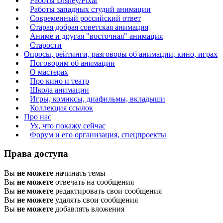
Работы Disney/Pixar
Работы западных студий анимации
Современный российский ответ
Старая добрая советская анимация
Аниме и другая "восточная" анимация
Старости
Опросы, рейтинги, разговоры об анимации, кино, играх
Поговорим об анимации
О мастерах
Про кино и театр
Школа анимации
Игры, комиксы, диафильмы, вкладыши
Коллекция ссылок
Про нас
Ух, что покажу сейчас
Форум и его организация, спецпроекты
Права доступа
Вы
не можете
начинать темы
Вы
не можете
отвечать на сообщения
Вы
не можете
редактировать свои сообщения
Вы
не можете
удалять свои сообщения
Вы
не можете
добавлять вложения