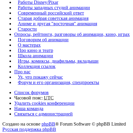
Работы Disney/Pixar
Работы западных студий анимации
Современный российский ответ
Старая добрая советская анимация
Аниме и другая "восточная" анимация
Старости
Опросы, рейтинги, разговоры об анимации, кино, играх
Поговорим об анимации
О мастерах
Про кино и театр
Школа анимации
Игры, комиксы, диафильмы, вкладыши
Коллекция ссылок
Про нас
Ух, что покажу сейчас
Форум и его организация, спецпроекты
Список форумов
Часовой пояс:
UTC
Удалить cookies конференции
Наша команда
Связаться с администрацией
Создано на основе
phpBB
® Forum Software © phpBB Limited
Русская поддержка phpBB