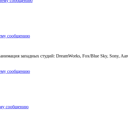
днему сообщению
нему сообщению
нимация западных студий: DreamWorks, Fox/Blue Sky, Sony, Aardm
нему сообщению
ему сообщению