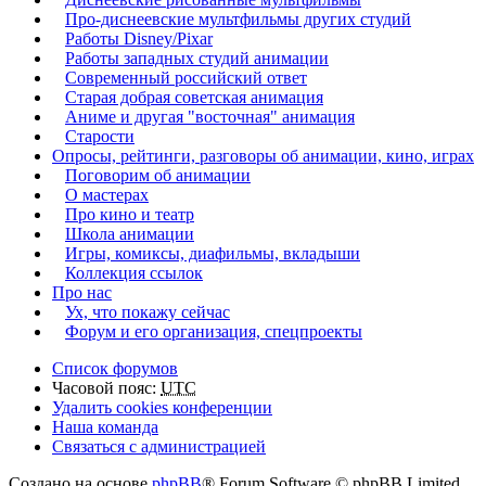
Про-диснеевские мультфильмы других студий
Работы Disney/Pixar
Работы западных студий анимации
Современный российский ответ
Старая добрая советская анимация
Аниме и другая "восточная" анимация
Старости
Опросы, рейтинги, разговоры об анимации, кино, играх
Поговорим об анимации
О мастерах
Про кино и театр
Школа анимации
Игры, комиксы, диафильмы, вкладыши
Коллекция ссылок
Про нас
Ух, что покажу сейчас
Форум и его организация, спецпроекты
Список форумов
Часовой пояс:
UTC
Удалить cookies конференции
Наша команда
Связаться с администрацией
Создано на основе
phpBB
® Forum Software © phpBB Limited