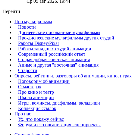
Ср 05 авг 2026, 19:44
Перейти
Про мультфильмы
Новости
Диснеевские рисованные мультфильмы
Про-диснеевские мультфильмы других студий
Работы Disney/Pixar
Работы западных студий анимации
Современный российский ответ
Старая добрая советская анимация
Аниме и другая "восточная" анимация
Старости
Опросы, рейтинги, разговоры об анимации, кино, играх
Поговорим об анимации
О мастерах
Про кино и театр
Школа анимации
Игры, комиксы, диафильмы, вкладыши
Коллекция ссылок
Про нас
Ух, что покажу сейчас
Форум и его организация, спецпроекты
Список форумов