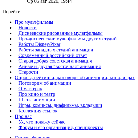
Ср 05 авг 2026, 19:44
Перейти
Про мультфильмы
Новости
Диснеевские рисованные мультфильмы
Про-диснеевские мультфильмы других студий
Работы Disney/Pixar
Работы западных студий анимации
Современный российский ответ
Старая добрая советская анимация
Аниме и другая "восточная" анимация
Старости
Опросы, рейтинги, разговоры об анимации, кино, играх
Поговорим об анимации
О мастерах
Про кино и театр
Школа анимации
Игры, комиксы, диафильмы, вкладыши
Коллекция ссылок
Про нас
Ух, что покажу сейчас
Форум и его организация, спецпроекты
Список форумов