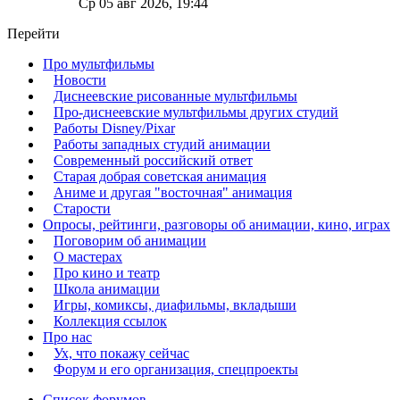
Ср 05 авг 2026, 19:44
Перейти
Про мультфильмы
Новости
Диснеевские рисованные мультфильмы
Про-диснеевские мультфильмы других студий
Работы Disney/Pixar
Работы западных студий анимации
Современный российский ответ
Старая добрая советская анимация
Аниме и другая "восточная" анимация
Старости
Опросы, рейтинги, разговоры об анимации, кино, играх
Поговорим об анимации
О мастерах
Про кино и театр
Школа анимации
Игры, комиксы, диафильмы, вкладыши
Коллекция ссылок
Про нас
Ух, что покажу сейчас
Форум и его организация, спецпроекты
Список форумов