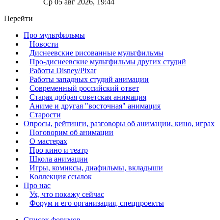
Ср 05 авг 2026, 19:44
Перейти
Про мультфильмы
Новости
Диснеевские рисованные мультфильмы
Про-диснеевские мультфильмы других студий
Работы Disney/Pixar
Работы западных студий анимации
Современный российский ответ
Старая добрая советская анимация
Аниме и другая "восточная" анимация
Старости
Опросы, рейтинги, разговоры об анимации, кино, играх
Поговорим об анимации
О мастерах
Про кино и театр
Школа анимации
Игры, комиксы, диафильмы, вкладыши
Коллекция ссылок
Про нас
Ух, что покажу сейчас
Форум и его организация, спецпроекты
Список форумов