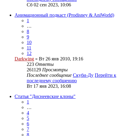
Сб 02 сен 2023, 10:06
Анимационный подкаст (Prodisney & AniWorld)
1
…
8
9
10
11
12
Darkwing
» Вт 26 янв 2010, 19:16
223
Ответы
261129
Просмотры
Последнее сообщение
Скуби-Ду
Перейти к
последнему сообщению
Вт 17 янв 2023, 16:08
Статья "Диснеевские клоны"
1
…
4
5
6
7
8