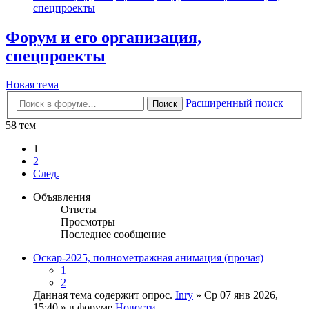
спецпроекты
Форум и его организация,
спецпроекты
Новая тема
Расширенный поиск
Поиск
58 тем
1
2
След.
Объявления
Ответы
Просмотры
Последнее сообщение
Оскар-2025, полнометражная анимация (прочая)
1
2
Данная тема содержит опрос.
Inry
» Ср 07 янв 2026,
15:40 » в форуме
Новости