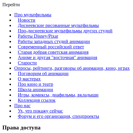
Перейти
Про мультфильмы
Новости
Диснеевские рисованные мультфильмы
Про-диснеевские мультфильмы других студий
Работы Disney/Pixar
Работы западных студий анимации
Современный российский ответ
Старая добрая советская анимация
Аниме и другая "восточная" анимация
Старости
Опросы, рейтинги, разговоры об анимации, кино, играх
Поговорим об анимации
О мастерах
Про кино и театр
Школа анимации
Игры, комиксы, диафильмы, вкладыши
Коллекция ссылок
Про нас
Ух, что покажу сейчас
Форум и его организация, спецпроекты
Права доступа