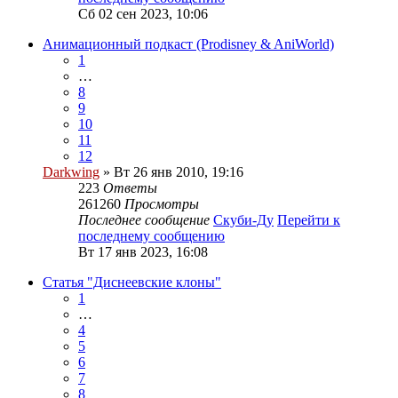
Сб 02 сен 2023, 10:06
Анимационный подкаст (Prodisney & AniWorld)
1
…
8
9
10
11
12
Darkwing
» Вт 26 янв 2010, 19:16
223
Ответы
261260
Просмотры
Последнее сообщение
Скуби-Ду
Перейти к
последнему сообщению
Вт 17 янв 2023, 16:08
Статья "Диснеевские клоны"
1
…
4
5
6
7
8