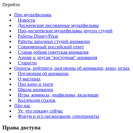
Перейти
Про мультфильмы
Новости
Диснеевские рисованные мультфильмы
Про-диснеевские мультфильмы других студий
Работы Disney/Pixar
Работы западных студий анимации
Современный российский ответ
Старая добрая советская анимация
Аниме и другая "восточная" анимация
Старости
Опросы, рейтинги, разговоры об анимации, кино, играх
Поговорим об анимации
О мастерах
Про кино и театр
Школа анимации
Игры, комиксы, диафильмы, вкладыши
Коллекция ссылок
Про нас
Ух, что покажу сейчас
Форум и его организация, спецпроекты
Права доступа