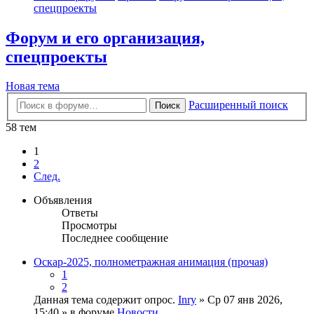
спецпроекты
Форум и его организация,
спецпроекты
Новая тема
Расширенный поиск
Поиск
58 тем
1
2
След.
Объявления
Ответы
Просмотры
Последнее сообщение
Оскар-2025, полнометражная анимация (прочая)
1
2
Данная тема содержит опрос.
Inry
» Ср 07 янв 2026,
15:40 » в форуме
Новости