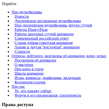
Перейти
Про мультфильмы
Новости
Диснеевские рисованные мультфильмы
Про-диснеевские мультфильмы других студий
Работы Disney/Pixar
Работы западных студий анимации
Современный российский ответ
Старая добрая советская анимация
Аниме и другая "восточная" анимация
Старости
Опросы, рейтинги, разговоры об анимации, кино, играх
Поговорим об анимации
О мастерах
Про кино и театр
Школа анимации
Игры, комиксы, диафильмы, вкладыши
Коллекция ссылок
Про нас
Ух, что покажу сейчас
Форум и его организация, спецпроекты
Права доступа