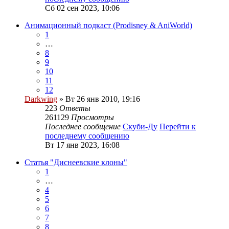
Сб 02 сен 2023, 10:06
Анимационный подкаст (Prodisney & AniWorld)
1
…
8
9
10
11
12
Darkwing
» Вт 26 янв 2010, 19:16
223
Ответы
261129
Просмотры
Последнее сообщение
Скуби-Ду
Перейти к
последнему сообщению
Вт 17 янв 2023, 16:08
Статья "Диснеевские клоны"
1
…
4
5
6
7
8