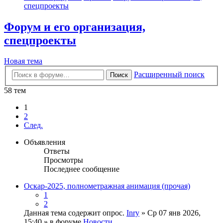
спецпроекты
Форум и его организация,
спецпроекты
Новая тема
Расширенный поиск
Поиск
58 тем
1
2
След.
Объявления
Ответы
Просмотры
Последнее сообщение
Оскар-2025, полнометражная анимация (прочая)
1
2
Данная тема содержит опрос.
Inry
» Ср 07 янв 2026,
15:40 » в форуме
Новости