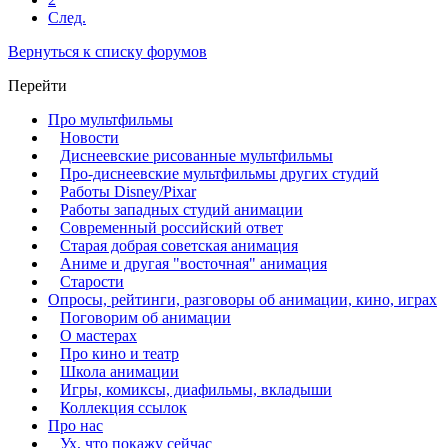
След.
Вернуться к списку форумов
Перейти
Про мультфильмы
Новости
Диснеевские рисованные мультфильмы
Про-диснеевские мультфильмы других студий
Работы Disney/Pixar
Работы западных студий анимации
Современный российский ответ
Старая добрая советская анимация
Аниме и другая "восточная" анимация
Старости
Опросы, рейтинги, разговоры об анимации, кино, играх
Поговорим об анимации
О мастерах
Про кино и театр
Школа анимации
Игры, комиксы, диафильмы, вкладыши
Коллекция ссылок
Про нас
Ух, что покажу сейчас