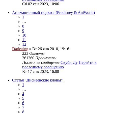
Сб 02 сен 2023, 10:06
Анимационный подкаст (Prodisney & AniWorld)
1
…
8
9
10
11
12
Darkwing
» Вт 26 янв 2010, 19:16
223
Ответы
261260
Просмотры
Последнее сообщение
Скуби-Ду
Перейти к
последнему сообщению
Вт 17 янв 2023, 16:08
Статья "Диснеевские клоны"
1
…
4
5
6
7
8