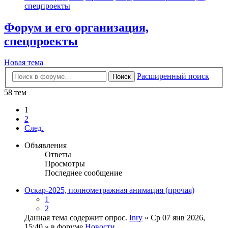
спецпроекты
Форум и его организация,
спецпроекты
Новая тема
Расширенный поиск
Поиск
58 тем
1
2
След.
Объявления
Ответы
Просмотры
Последнее сообщение
Оскар-2025, полнометражная анимация (прочая)
1
2
Данная тема содержит опрос.
Inry
» Ср 07 янв 2026,
15:40 » в форуме
Новости