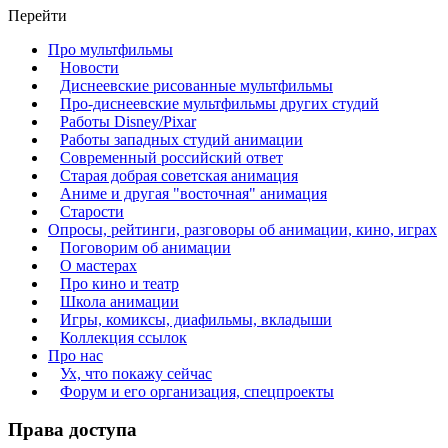
Перейти
Про мультфильмы
Новости
Диснеевские рисованные мультфильмы
Про-диснеевские мультфильмы других студий
Работы Disney/Pixar
Работы западных студий анимации
Современный российский ответ
Старая добрая советская анимация
Аниме и другая "восточная" анимация
Старости
Опросы, рейтинги, разговоры об анимации, кино, играх
Поговорим об анимации
О мастерах
Про кино и театр
Школа анимации
Игры, комиксы, диафильмы, вкладыши
Коллекция ссылок
Про нас
Ух, что покажу сейчас
Форум и его организация, спецпроекты
Права доступа