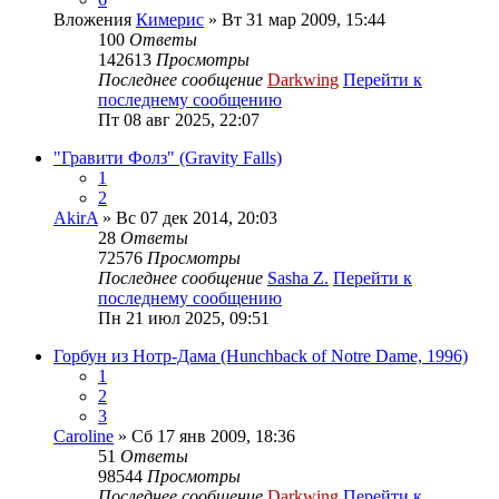
Вложения
Кимерис
» Вт 31 мар 2009, 15:44
100
Ответы
142613
Просмотры
Последнее сообщение
Darkwing
Перейти к
последнему сообщению
Пт 08 авг 2025, 22:07
"Гравити Фолз" (Gravity Falls)
1
2
AkirA
» Вс 07 дек 2014, 20:03
28
Ответы
72576
Просмотры
Последнее сообщение
Sasha Z.
Перейти к
последнему сообщению
Пн 21 июл 2025, 09:51
Горбун из Нотр-Дама (Hunchback of Notre Dame, 1996)
1
2
3
Caroline
» Сб 17 янв 2009, 18:36
51
Ответы
98544
Просмотры
Последнее сообщение
Darkwing
Перейти к