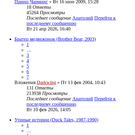
Принц Чарминг
» Вт 16 июн 2009, 15:28
18
Ответы
45264
Просмотры
Последнее сообщение
Анатолий
Перейти к
последнему сообщению
Вт 21 апр 2026, 16:40
Братец медвежонок (Brother Bear, 2003)
1
…
3
4
5
6
7
Вложения
Darkwing
» Пт 13 фев 2004, 10:43
131
Ответы
213938
Просмотры
Последнее сообщение
Анатолий
Перейти к
последнему сообщению
Вт 10 фев 2026, 14:05
Утиные истории (Duck Tales, 1987-1990)
1
…