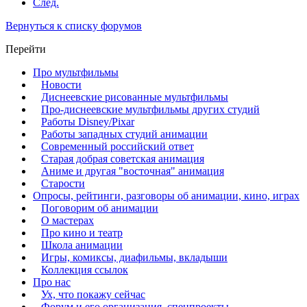
След.
Вернуться к списку форумов
Перейти
Про мультфильмы
Новости
Диснеевские рисованные мультфильмы
Про-диснеевские мультфильмы других студий
Работы Disney/Pixar
Работы западных студий анимации
Современный российский ответ
Старая добрая советская анимация
Аниме и другая "восточная" анимация
Старости
Опросы, рейтинги, разговоры об анимации, кино, играх
Поговорим об анимации
О мастерах
Про кино и театр
Школа анимации
Игры, комиксы, диафильмы, вкладыши
Коллекция ссылок
Про нас
Ух, что покажу сейчас
Форум и его организация, спецпроекты