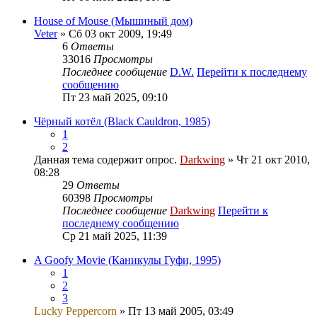
House of Mouse (Мышиный дом)
Veter
» Сб 03 окт 2009, 19:49
6
Ответы
33016
Просмотры
Последнее сообщение
D.W.
Перейти к последнему
сообщению
Пт 23 май 2025, 09:10
Чёрный котёл (Black Cauldron, 1985)
1
2
Данная тема содержит опрос.
Darkwing
» Чт 21 окт 2010,
08:28
29
Ответы
60398
Просмотры
Последнее сообщение
Darkwing
Перейти к
последнему сообщению
Ср 21 май 2025, 11:39
A Goofy Movie (Каникулы Гуфи, 1995)
1
2
3
Lucky Peppercorn
» Пт 13 май 2005, 03:49