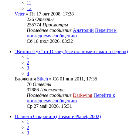
11
12
Veter
» Пт 17 окт 2008, 17:38
226
Ответы
255774
Просмотры
Последнее сообщение
Анатолий
Перейти к
последнему сообщению
Сб 18 июл 2026, 03:32
"Винни Пух" от Disney (все полнометражки и сериал)
1
2
3
4
Вложения
Stitch
» Сб 01 янв 2011, 17:35
70
Ответы
97886
Просмотры
Последнее сообщение
Darkwing
Перейти к
последнему сообщению
Ср 27 май 2026, 15:31
Планета Сокровищ (Treasure Planet, 2002)
1
2
3