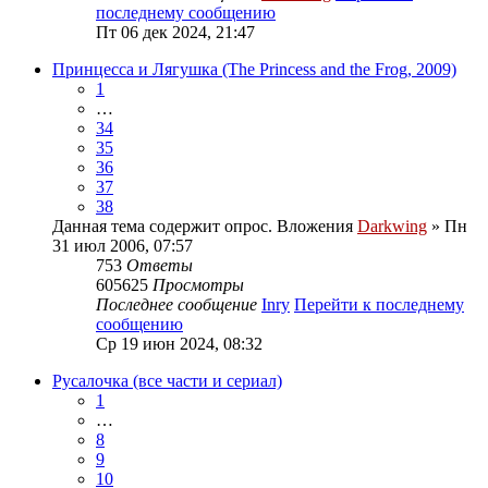
последнему сообщению
Пт 06 дек 2024, 21:47
Принцесса и Лягушка (The Princess and the Frog, 2009)
1
…
34
35
36
37
38
Данная тема содержит опрос.
Вложения
Darkwing
» Пн
31 июл 2006, 07:57
753
Ответы
605625
Просмотры
Последнее сообщение
Inry
Перейти к последнему
сообщению
Ср 19 июн 2024, 08:32
Русалочка (все части и сериал)
1
…
8
9
10