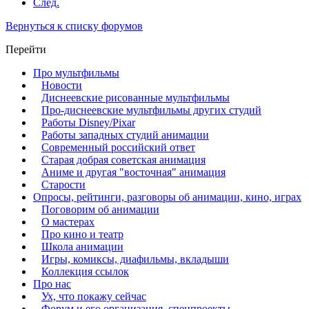
След.
Вернуться к списку форумов
Перейти
Про мультфильмы
Новости
Диснеевские рисованные мультфильмы
Про-диснеевские мультфильмы других студий
Работы Disney/Pixar
Работы западных студий анимации
Современный российский ответ
Старая добрая советская анимация
Аниме и другая "восточная" анимация
Старости
Опросы, рейтинги, разговоры об анимации, кино, играх
Поговорим об анимации
О мастерах
Про кино и театр
Школа анимации
Игры, комиксы, диафильмы, вкладыши
Коллекция ссылок
Про нас
Ух, что покажу сейчас
Форум и его организация, спецпроекты