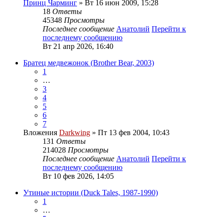
Принц Чарминг
» Вт 16 июн 2009, 15:28
18
Ответы
45348
Просмотры
Последнее сообщение
Анатолий
Перейти к
последнему сообщению
Вт 21 апр 2026, 16:40
Братец медвежонок (Brother Bear, 2003)
1
…
3
4
5
6
7
Вложения
Darkwing
» Пт 13 фев 2004, 10:43
131
Ответы
214028
Просмотры
Последнее сообщение
Анатолий
Перейти к
последнему сообщению
Вт 10 фев 2026, 14:05
Утиные истории (Duck Tales, 1987-1990)
1
…