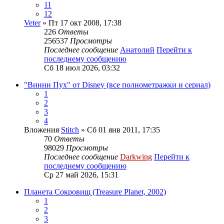
11
12
Veter
» Пт 17 окт 2008, 17:38
226
Ответы
256537
Просмотры
Последнее сообщение
Анатолий
Перейти к
последнему сообщению
Сб 18 июл 2026, 03:32
"Винни Пух" от Disney (все полнометражки и сериал)
1
2
3
4
Вложения
Stitch
» Сб 01 янв 2011, 17:35
70
Ответы
98029
Просмотры
Последнее сообщение
Darkwing
Перейти к
последнему сообщению
Ср 27 май 2026, 15:31
Планета Сокровищ (Treasure Planet, 2002)
1
2
3