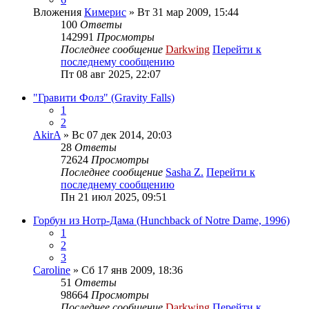
Вложения
Кимерис
» Вт 31 мар 2009, 15:44
100
Ответы
142991
Просмотры
Последнее сообщение
Darkwing
Перейти к
последнему сообщению
Пт 08 авг 2025, 22:07
"Гравити Фолз" (Gravity Falls)
1
2
AkirA
» Вс 07 дек 2014, 20:03
28
Ответы
72624
Просмотры
Последнее сообщение
Sasha Z.
Перейти к
последнему сообщению
Пн 21 июл 2025, 09:51
Горбун из Нотр-Дама (Hunchback of Notre Dame, 1996)
1
2
3
Caroline
» Сб 17 янв 2009, 18:36
51
Ответы
98664
Просмотры
Последнее сообщение
Darkwing
Перейти к