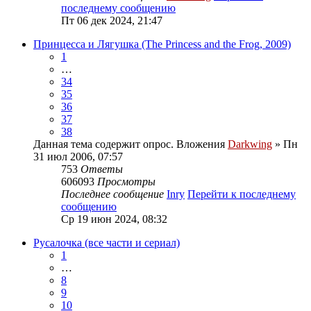
последнему сообщению
Пт 06 дек 2024, 21:47
Принцесса и Лягушка (The Princess and the Frog, 2009)
1
…
34
35
36
37
38
Данная тема содержит опрос.
Вложения
Darkwing
» Пн
31 июл 2006, 07:57
753
Ответы
606093
Просмотры
Последнее сообщение
Inry
Перейти к последнему
сообщению
Ср 19 июн 2024, 08:32
Русалочка (все части и сериал)
1
…
8
9
10