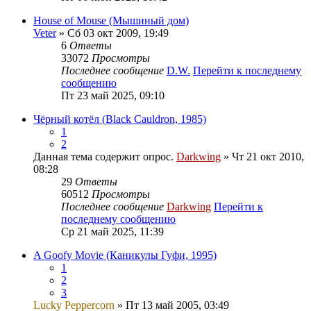
House of Mouse (Мышиный дом)
Veter
» Сб 03 окт 2009, 19:49
6
Ответы
33072
Просмотры
Последнее сообщение
D.W.
Перейти к последнему
сообщению
Пт 23 май 2025, 09:10
Чёрный котёл (Black Cauldron, 1985)
1
2
Данная тема содержит опрос.
Darkwing
» Чт 21 окт 2010,
08:28
29
Ответы
60512
Просмотры
Последнее сообщение
Darkwing
Перейти к
последнему сообщению
Ср 21 май 2025, 11:39
A Goofy Movie (Каникулы Гуфи, 1995)
1
2
3
Lucky Peppercorn
» Пт 13 май 2005, 03:49