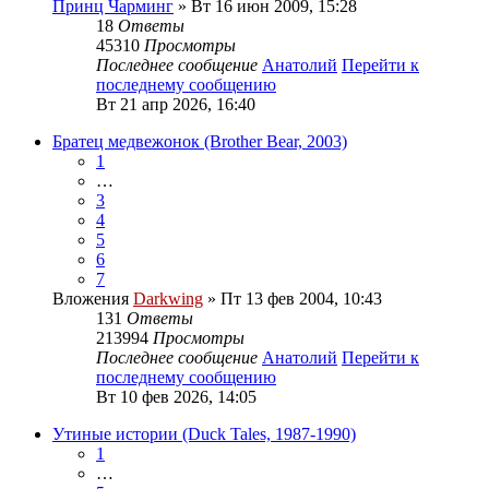
Принц Чарминг
» Вт 16 июн 2009, 15:28
18
Ответы
45310
Просмотры
Последнее сообщение
Анатолий
Перейти к
последнему сообщению
Вт 21 апр 2026, 16:40
Братец медвежонок (Brother Bear, 2003)
1
…
3
4
5
6
7
Вложения
Darkwing
» Пт 13 фев 2004, 10:43
131
Ответы
213994
Просмотры
Последнее сообщение
Анатолий
Перейти к
последнему сообщению
Вт 10 фев 2026, 14:05
Утиные истории (Duck Tales, 1987-1990)
1
…