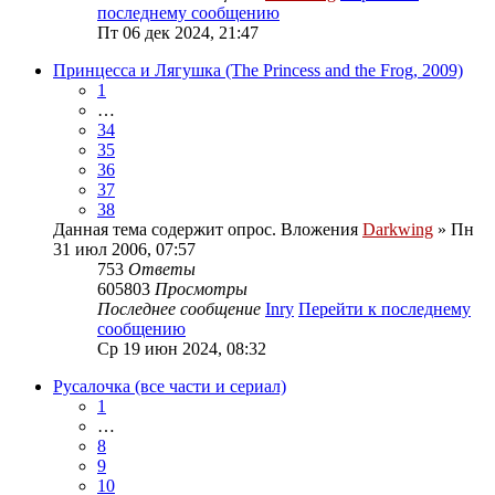
последнему сообщению
Пт 06 дек 2024, 21:47
Принцесса и Лягушка (The Princess and the Frog, 2009)
1
…
34
35
36
37
38
Данная тема содержит опрос.
Вложения
Darkwing
» Пн
31 июл 2006, 07:57
753
Ответы
605803
Просмотры
Последнее сообщение
Inry
Перейти к последнему
сообщению
Ср 19 июн 2024, 08:32
Русалочка (все части и сериал)
1
…
8
9
10