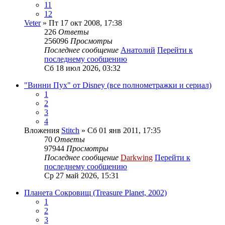
11
12
Veter
» Пт 17 окт 2008, 17:38
226
Ответы
256096
Просмотры
Последнее сообщение
Анатолий
Перейти к
последнему сообщению
Сб 18 июл 2026, 03:32
"Винни Пух" от Disney (все полнометражки и сериал)
1
2
3
4
Вложения
Stitch
» Сб 01 янв 2011, 17:35
70
Ответы
97944
Просмотры
Последнее сообщение
Darkwing
Перейти к
последнему сообщению
Ср 27 май 2026, 15:31
Планета Сокровищ (Treasure Planet, 2002)
1
2
3