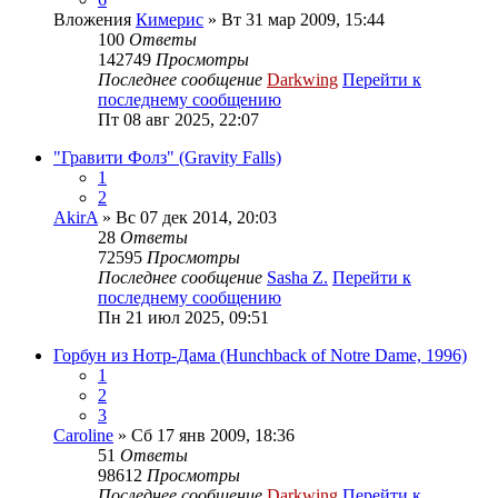
Вложения
Кимерис
» Вт 31 мар 2009, 15:44
100
Ответы
142749
Просмотры
Последнее сообщение
Darkwing
Перейти к
последнему сообщению
Пт 08 авг 2025, 22:07
"Гравити Фолз" (Gravity Falls)
1
2
AkirA
» Вс 07 дек 2014, 20:03
28
Ответы
72595
Просмотры
Последнее сообщение
Sasha Z.
Перейти к
последнему сообщению
Пн 21 июл 2025, 09:51
Горбун из Нотр-Дама (Hunchback of Notre Dame, 1996)
1
2
3
Caroline
» Сб 17 янв 2009, 18:36
51
Ответы
98612
Просмотры
Последнее сообщение
Darkwing
Перейти к