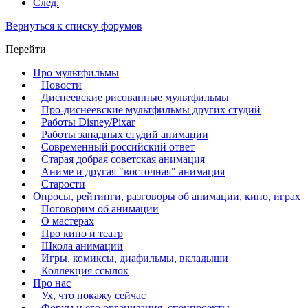
След.
Вернуться к списку форумов
Перейти
Про мультфильмы
Новости
Диснеевские рисованные мультфильмы
Про-диснеевские мультфильмы других студий
Работы Disney/Pixar
Работы западных студий анимации
Современный российский ответ
Старая добрая советская анимация
Аниме и другая "восточная" анимация
Старости
Опросы, рейтинги, разговоры об анимации, кино, играх
Поговорим об анимации
О мастерах
Про кино и театр
Школа анимации
Игры, комиксы, диафильмы, вкладыши
Коллекция ссылок
Про нас
Ух, что покажу сейчас
Форум и его организация, спецпроекты