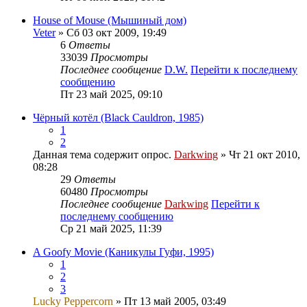
House of Mouse (Мышиный дом)
Veter
» Сб 03 окт 2009, 19:49
6
Ответы
33039
Просмотры
Последнее сообщение
D.W.
Перейти к последнему
сообщению
Пт 23 май 2025, 09:10
Чёрный котёл (Black Cauldron, 1985)
1
2
Данная тема содержит опрос.
Darkwing
» Чт 21 окт 2010,
08:28
29
Ответы
60480
Просмотры
Последнее сообщение
Darkwing
Перейти к
последнему сообщению
Ср 21 май 2025, 11:39
A Goofy Movie (Каникулы Гуфи, 1995)
1
2
3
Lucky Peppercorn
» Пт 13 май 2005, 03:49