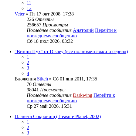
11
12
Veter
» Пт 17 окт 2008, 17:38
226
Ответы
256657
Просмотры
Последнее сообщение
Анатолий
Перейти к
последнему сообщению
Сб 18 июл 2026, 03:32
"Винни Пух" от Disney (все полнометражки и сериал)
1
2
3
4
Вложения
Stitch
» Сб 01 янв 2011, 17:35
70
Ответы
98041
Просмотры
Последнее сообщение
Darkwing
Перейти к
последнему сообщению
Ср 27 май 2026, 15:31
Планета Сокровищ (Treasure Planet, 2002)
1
2
3