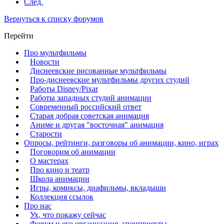
След.
Вернуться к списку форумов
Перейти
Про мультфильмы
Новости
Диснеевские рисованные мультфильмы
Про-диснеевские мультфильмы других студий
Работы Disney/Pixar
Работы западных студий анимации
Современный российский ответ
Старая добрая советская анимация
Аниме и другая "восточная" анимация
Старости
Опросы, рейтинги, разговоры об анимации, кино, играх
Поговорим об анимации
О мастерах
Про кино и театр
Школа анимации
Игры, комиксы, диафильмы, вкладыши
Коллекция ссылок
Про нас
Ух, что покажу сейчас
Форум и его организация, спецпроекты