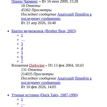
Принц Чарминг
» Вт 16 июн 2009, 15:28
18
Ответы
45362
Просмотры
Последнее сообщение
Анатолий
Перейти к
последнему сообщению
Вт 21 апр 2026, 16:40
Братец медвежонок (Brother Bear, 2003)
1
…
3
4
5
6
7
Вложения
Darkwing
» Пт 13 фев 2004, 10:43
131
Ответы
214035
Просмотры
Последнее сообщение
Анатолий
Перейти к
последнему сообщению
Вт 10 фев 2026, 14:05
Утиные истории (Duck Tales, 1987-1990)
1
…