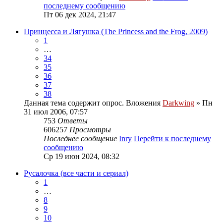
последнему сообщению
Пт 06 дек 2024, 21:47
Принцесса и Лягушка (The Princess and the Frog, 2009)
1
…
34
35
36
37
38
Данная тема содержит опрос.
Вложения
Darkwing
» Пн
31 июл 2006, 07:57
753
Ответы
606257
Просмотры
Последнее сообщение
Inry
Перейти к последнему
сообщению
Ср 19 июн 2024, 08:32
Русалочка (все части и сериал)
1
…
8
9
10