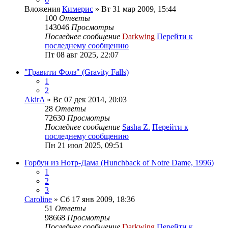
Вложения
Кимерис
» Вт 31 мар 2009, 15:44
100
Ответы
143046
Просмотры
Последнее сообщение
Darkwing
Перейти к
последнему сообщению
Пт 08 авг 2025, 22:07
"Гравити Фолз" (Gravity Falls)
1
2
AkirA
» Вс 07 дек 2014, 20:03
28
Ответы
72630
Просмотры
Последнее сообщение
Sasha Z.
Перейти к
последнему сообщению
Пн 21 июл 2025, 09:51
Горбун из Нотр-Дама (Hunchback of Notre Dame, 1996)
1
2
3
Caroline
» Сб 17 янв 2009, 18:36
51
Ответы
98668
Просмотры
Последнее сообщение
Darkwing
Перейти к