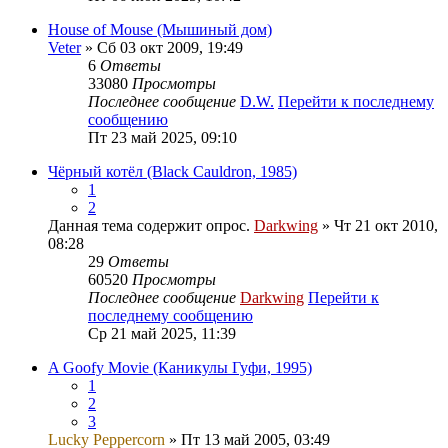
House of Mouse (Мышиный дом)
Veter
» Сб 03 окт 2009, 19:49
6
Ответы
33080
Просмотры
Последнее сообщение
D.W.
Перейти к последнему
сообщению
Пт 23 май 2025, 09:10
Чёрный котёл (Black Cauldron, 1985)
1
2
Данная тема содержит опрос.
Darkwing
» Чт 21 окт 2010,
08:28
29
Ответы
60520
Просмотры
Последнее сообщение
Darkwing
Перейти к
последнему сообщению
Ср 21 май 2025, 11:39
A Goofy Movie (Каникулы Гуфи, 1995)
1
2
3
Lucky Peppercorn
» Пт 13 май 2005, 03:49