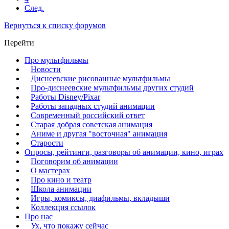
След.
Вернуться к списку форумов
Перейти
Про мультфильмы
Новости
Диснеевские рисованные мультфильмы
Про-диснеевские мультфильмы других студий
Работы Disney/Pixar
Работы западных студий анимации
Современный российский ответ
Старая добрая советская анимация
Аниме и другая "восточная" анимация
Старости
Опросы, рейтинги, разговоры об анимации, кино, играх
Поговорим об анимации
О мастерах
Про кино и театр
Школа анимации
Игры, комиксы, диафильмы, вкладыши
Коллекция ссылок
Про нас
Ух, что покажу сейчас