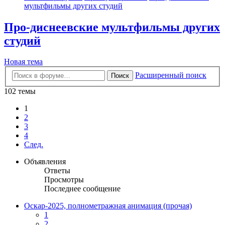
мультфильмы других студий
Про-диснеевские мультфильмы других
студий
Новая тема
Расширенный поиск
Поиск
102 темы
1
2
3
4
След.
Объявления
Ответы
Просмотры
Последнее сообщение
Оскар-2025, полнометражная анимация (прочая)
1
2