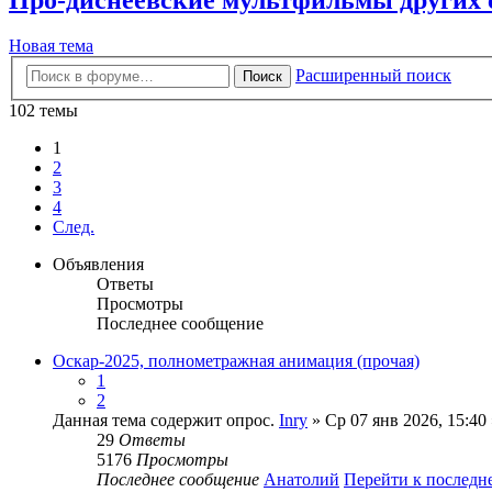
Новая тема
Расширенный поиск
Поиск
102 темы
1
2
3
4
След.
Объявления
Ответы
Просмотры
Последнее сообщение
Оскар-2025, полнометражная анимация (прочая)
1
2
Данная тема содержит опрос.
Inry
» Ср 07 янв 2026, 15:40
29
Ответы
5176
Просмотры
Последнее сообщение
Анатолий
Перейти к послед