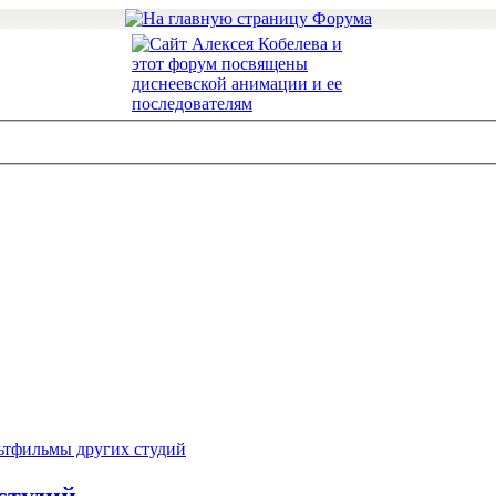
ьтфильмы других студий
студий