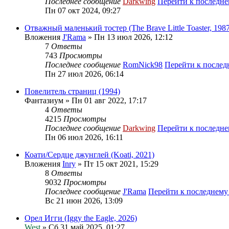
Последнее сообщение
Darkwing
Перейти к последн
Пн 07 окт 2024, 09:27
Отважный маленький тостер (The Brave Little Toaster, 1987
Вложения
J'Rama
» Пн 13 июл 2026, 12:12
7
Ответы
743
Просмотры
Последнее сообщение
RomNick98
Перейти к после
Пн 27 июл 2026, 06:14
Повелитель страниц (1994)
Фантазиум
» Пн 01 авг 2022, 17:17
4
Ответы
4215
Просмотры
Последнее сообщение
Darkwing
Перейти к последн
Пн 06 июл 2026, 16:11
Коати/Сердце джунглей (Koati, 2021)
Вложения
Inry
» Пт 15 окт 2021, 15:29
8
Ответы
9032
Просмотры
Последнее сообщение
J'Rama
Перейти к последнем
Вс 21 июн 2026, 13:09
Орел Игги (Iggy the Eagle, 2026)
West
» Сб 31 май 2025, 01:27