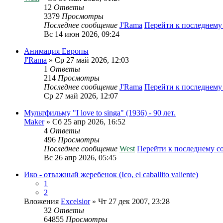
12
Ответы
3379
Просмотры
Последнее сообщение
J'Rama
Перейти к последнем
Вс 14 июн 2026, 09:24
Анимация Европы
J'Rama
» Ср 27 май 2026, 12:03
1
Ответы
214
Просмотры
Последнее сообщение
J'Rama
Перейти к последнем
Ср 27 май 2026, 12:07
Мультфильму "I love to singa" (1936) - 90 лет.
Maker
» Сб 25 апр 2026, 16:52
4
Ответы
496
Просмотры
Последнее сообщение
West
Перейти к последнему 
Вс 26 апр 2026, 05:45
Ико - отважный жеребенок (Ico, el caballito valiente)
1
2
Вложения
Excelsior
» Чт 27 дек 2007, 23:28
32
Ответы
64855
Просмотры