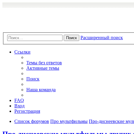
Расширенный поиск
Поиск
Ссылки
Темы без ответов
Активные темы
Поиск
Наша команда
FAQ
Вход
Регистрация
Список форумов
Про мультфильмы
Про-диснеевские мул
Про-диснеевские мультфильмы других 