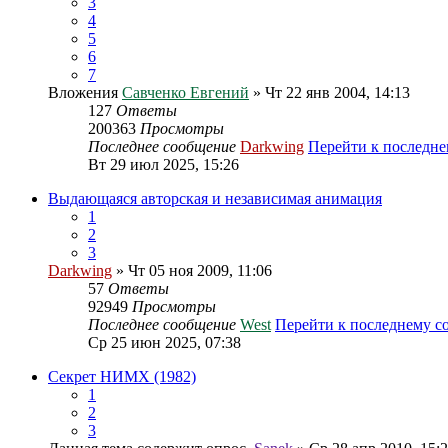
3
4
5
6
7
Вложения
Савченко Евгений
» Чт 22 янв 2004, 14:13
127
Ответы
200363
Просмотры
Последнее сообщение
Darkwing
Перейти к последн
Вт 29 июл 2025, 15:26
Выдающаяся авторская и независимая анимация
1
2
3
Darkwing
» Чт 05 ноя 2009, 11:06
57
Ответы
92949
Просмотры
Последнее сообщение
West
Перейти к последнему 
Ср 25 июн 2025, 07:38
Секрет НИМХ (1982)
1
2
3