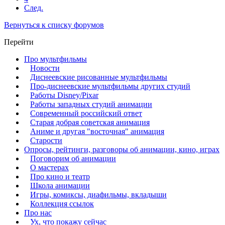
След.
Вернуться к списку форумов
Перейти
Про мультфильмы
Новости
Диснеевские рисованные мультфильмы
Про-диснеевские мультфильмы других студий
Работы Disney/Pixar
Работы западных студий анимации
Современный российский ответ
Старая добрая советская анимация
Аниме и другая "восточная" анимация
Старости
Опросы, рейтинги, разговоры об анимации, кино, играх
Поговорим об анимации
О мастерах
Про кино и театр
Школа анимации
Игры, комиксы, диафильмы, вкладыши
Коллекция ссылок
Про нас
Ух, что покажу сейчас