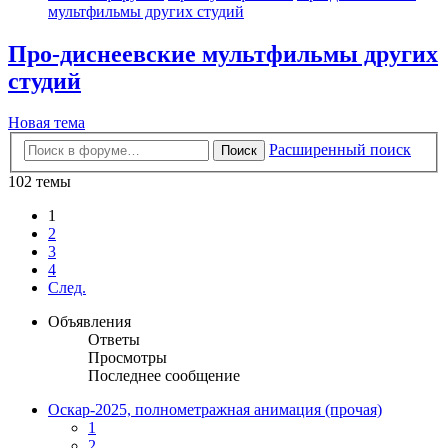
мультфильмы других студий
Про-диснеевские мультфильмы других
студий
Новая тема
Расширенный поиск
Поиск
102 темы
1
2
3
4
След.
Объявления
Ответы
Просмотры
Последнее сообщение
Оскар-2025, полнометражная анимация (прочая)
1
2