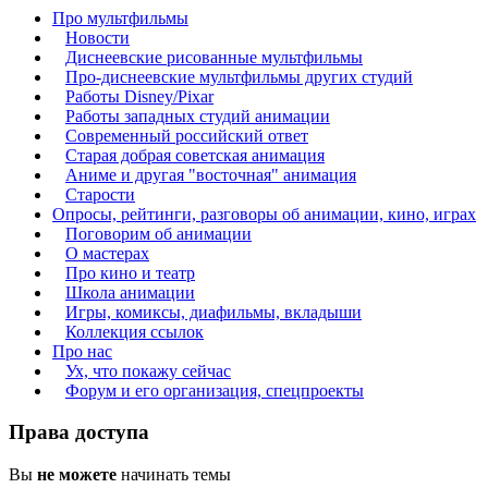
Про мультфильмы
Новости
Диснеевские рисованные мультфильмы
Про-диснеевские мультфильмы других студий
Работы Disney/Pixar
Работы западных студий анимации
Современный российский ответ
Старая добрая советская анимация
Аниме и другая "восточная" анимация
Старости
Опросы, рейтинги, разговоры об анимации, кино, играх
Поговорим об анимации
О мастерах
Про кино и театр
Школа анимации
Игры, комиксы, диафильмы, вкладыши
Коллекция ссылок
Про нас
Ух, что покажу сейчас
Форум и его организация, спецпроекты
Права доступа
Вы
не можете
начинать темы