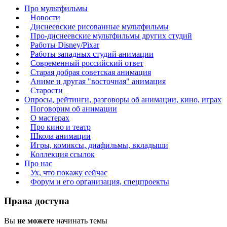
Про мультфильмы
Новости
Диснеевские рисованные мультфильмы
Про-диснеевские мультфильмы других студий
Работы Disney/Pixar
Работы западных студий анимации
Современный российский ответ
Старая добрая советская анимация
Аниме и другая "восточная" анимация
Старости
Опросы, рейтинги, разговоры об анимации, кино, играх
Поговорим об анимации
О мастерах
Про кино и театр
Школа анимации
Игры, комиксы, диафильмы, вкладыши
Коллекция ссылок
Про нас
Ух, что покажу сейчас
Форум и его организация, спецпроекты
Права доступа
Вы
не можете
начинать темы