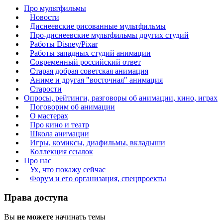
Про мультфильмы
Новости
Диснеевские рисованные мультфильмы
Про-диснеевские мультфильмы других студий
Работы Disney/Pixar
Работы западных студий анимации
Современный российский ответ
Старая добрая советская анимация
Аниме и другая "восточная" анимация
Старости
Опросы, рейтинги, разговоры об анимации, кино, играх
Поговорим об анимации
О мастерах
Про кино и театр
Школа анимации
Игры, комиксы, диафильмы, вкладыши
Коллекция ссылок
Про нас
Ух, что покажу сейчас
Форум и его организация, спецпроекты
Права доступа
Вы
не можете
начинать темы